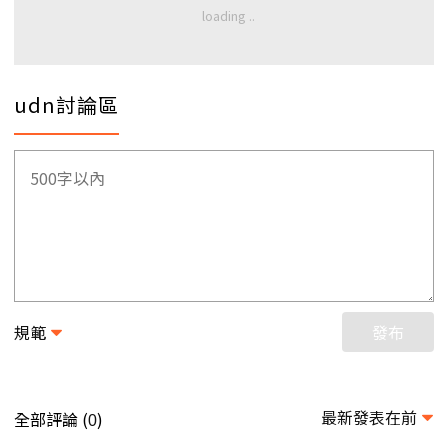
udn討論區
規範
發布
最新發表在前
全部評論 (
)
0