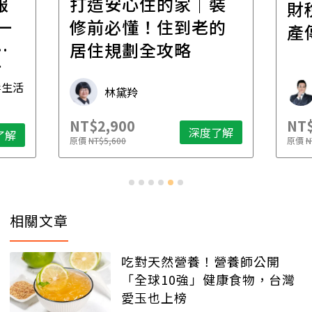
報
打造安心住的家｜裝
財
一
修前必懂！住到老的
產
一
居住規劃全攻略
先
毒生活
林黛羚
NT$2,900
NT$
深度了解
了解
原價
NT$5,600
原價
N
相關文章
吃對天然營養！營養師公開
「全球10強」健康食物，台灣
愛玉也上榜