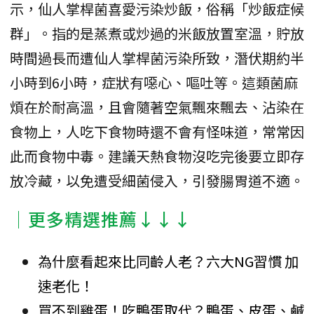
示，仙人掌桿菌喜愛污染炒飯，俗稱「炒飯症候
群」。指的是蒸煮或炒過的米飯放置室溫，貯放
時間過長而遭仙人掌桿菌污染所致，潛伏期約半
小時到6小時，症狀有噁心、嘔吐等。這類菌麻
煩在於耐高溫，且會隨著空氣飄來飄去、沾染在
食物上，人吃下食物時還不會有怪味道，常常因
此而食物中毒。建議天熱食物沒吃完後要立即存
放冷藏，以免遭受細菌侵入，引發腸胃道不適。
│更多精選推薦↓↓↓
為什麼看起來比同齡人老？六大NG習慣 加
速老化！
買不到雞蛋！吃鴨蛋取代？鴨蛋、皮蛋、鹹