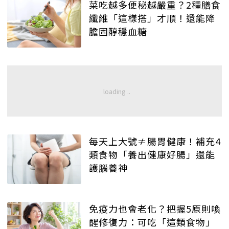
菜吃越多便秘越嚴重？2種膳食
纖維「這樣搭」才順！還能降
膽固醇穩血糖
每天上大號≠腸胃健康！補充4
類食物「養出健康好腸」還能
護腦養神
免疫力也會老化？把握5原則喚
醒修復力：可吃「這類食物」