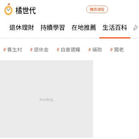
購買課程
退休理財
持續學習
在地推薦
生活百科
養生村
退休金
自書遺囑
補助
獨老