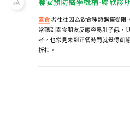
聯安預防醫學機構-聯欣診
素食
者往往因為飲食種類選擇受限
常聽到素食朋友反應容易肚子餓，
者，也常見未到正餐時間就覺得飢
折扣。