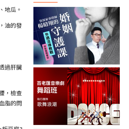
、地瓜。
，油的發
透過肝臟
腰，檢查
血脂的問
板豆腐3