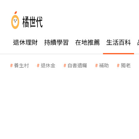
退休理財
持續學習
在地推薦
生活百科
養生村
退休金
自書遺囑
補助
獨老