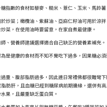
升糖指數的食材如藜麥、糙米、薏仁、玉米、馬鈴薯
用於炒菜；橄欖油、紫蘇油、亞麻仁籽油可用於涼拌
合炒菜，在使用油時要留意，在家自煮最健康。
醫師、營養師建議選擇適合自己缺乏的營養素補充。
認為是健康的食材而不知不覺吃下過多，因果糖必須
。
重過重、腹部脂肪過多，因此連日常禮佛都很難彎下
度脂肪肝，且血糖已經到糖尿病前期邊緣，還併有高
份水果，且嚴重缺乏蛋白質。
水煮蛋加上燕麥片與無糖豆漿，午餐吃3種蔬菜加上