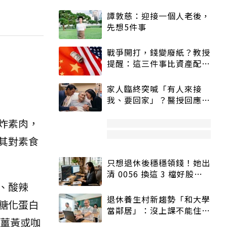
譚敦慈：迎接一個人老後，
先想5件事
戰爭開打，錢變廢紙？教授
提醒：這三件事比資產配置
更重要！
家人臨終突喊「有人來接
我、要回家」？醫授回應方
式快學：避免抱憾終生
炸素肉，
其對素食
只想退休後穩穩領錢！她出
清 0056 換這 3 檔好股：
股價高點照樣買
、酸辣
退休養生村新趨勢「和大學
糖化蛋白
當鄰居」：沒上課不能住、
、薑黃或咖
宿舍變養老房