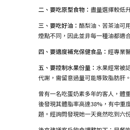
二、要吃原型食物：
盡量選擇較低
三、要吃好油：
酪梨油、苦茶油可
煙點不同，因此並非每一種油都適
四、要適度補充保健食品：
經專業
五、要控制水果份量：
水果經常被
代謝，需留意過量可能導致脂肪肝
曾有一名吃蛋奶素多年的客人，體
後發現其體脂率高達38%，有中重
題。經詢問發現她一天竟然吃到六
後來建議客戶飲食調整如下：早餐吃