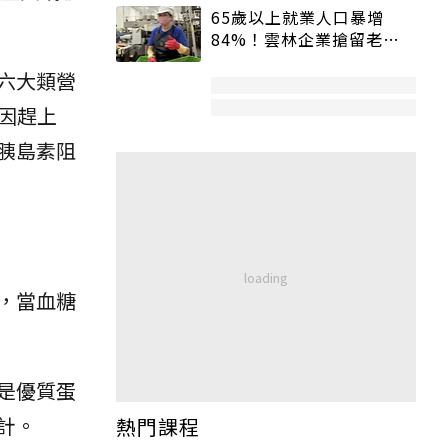
65歲以上就業人口暴增
84%！雲林企業搶留老員
工：穩定性高、經驗豐富
六大類營
因趕上
胰島素阻
，當血糖
是優質蛋
計。
熱門課程