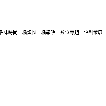
品味時尚
橘煩惱
橘學院
數位專題
企劃策展