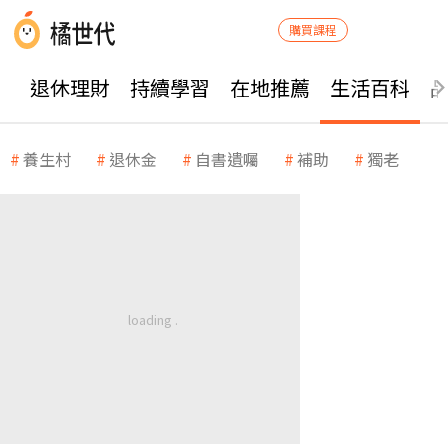
購買課程
退休理財
持續學習
在地推薦
生活百科
養生村
退休金
自書遺囑
補助
獨老