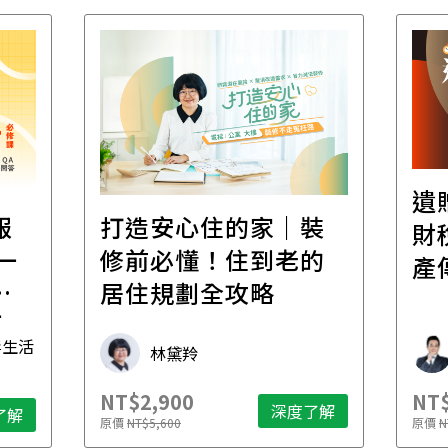
遺
報
打造安心住的家｜裝
財
一
修前必懂！住到老的
產
一
居住規劃全攻略
先
毒生活
林黛羚
NT$2,900
NT$
深度了解
了解
原價
NT$5,600
原價
N