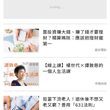
靠投資賺大錢、賺了錢才要理
財？精算媽咪：應該把理財擺
第一
退休理財
【線上課】橘世代×譚敦慈的
一個人生活課
市場快訊
拒當下流老人！退休後不想又
老又窮？善用「631法則」