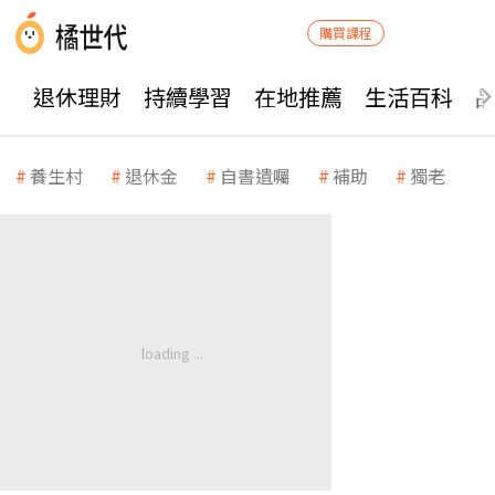
購買課程
退休理財
持續學習
在地推薦
生活百科
養生村
退休金
自書遺囑
補助
獨老