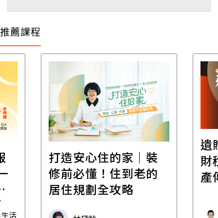
推薦課程
遺
報
打造安心住的家｜裝
財
一
修前必懂！住到老的
產
一
居住規劃全攻略
先
毒生活