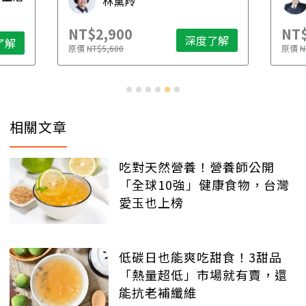
林黛羚
NT$2,900
NT$
深度了解
了解
原價
NT$5,600
原價
N
相關文章
吃對天然營養！營養師公開
「全球10強」健康食物，台灣
愛玉也上榜
低碳日也能爽吃甜食！3甜品
「熱量超低」市場就有賣，還
能抗老補纖維