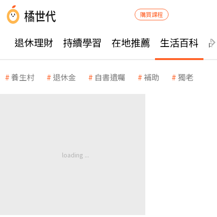
購買課程
退休理財
持續學習
在地推薦
生活百科
養生村
退休金
自書遺囑
補助
獨老