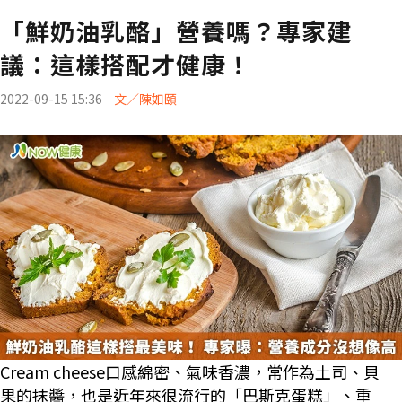
「鮮奶油乳酪」營養嗎？專家建
議：這樣搭配才健康！
2022-09-15 15:36
文／陳如頤
Cream cheese口感綿密、氣味香濃，常作為土司、貝
果的抹醬，也是近年來很流行的「巴斯克蛋糕」、重