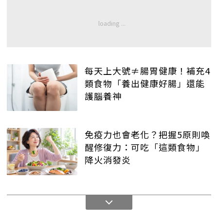
每天上大號≠腸胃健康！補充4
類食物「養出健康好腸」還能
護腦養神
免疫力也會老化？把握5原則喚
醒修復力：可吃「這類食物」
降火消發炎