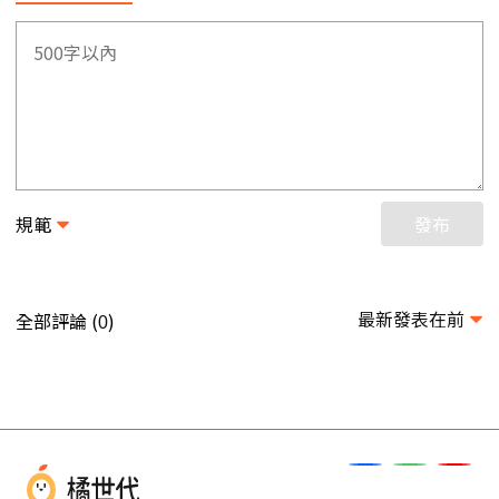
規範
發布
最新發表在前
全部評論 (
)
0