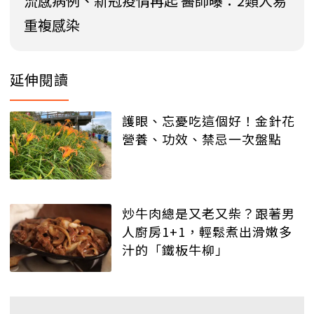
流感病例、新冠疫情再起 醫師曝：2類人易
重複感染
延伸閱讀
護眼、忘憂吃這個好！金針花
營養、功效、禁忌一次盤點
炒牛肉總是又老又柴？跟著男
人廚房1+1，輕鬆煮出滑嫩多
汁的「鐵板牛柳」