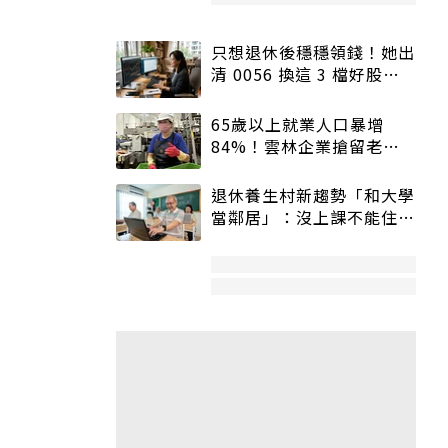
只想退休後穩穩領錢！她出
清 0056 換這 3 檔好股：
股價高點照樣買
65歲以上就業人口暴增
84%！雲林企業搶留老員
工：穩定性高、經驗豐富
退休養生村新趨勢「和大學
當鄰居」：沒上課不能住、
宿舍變養老房