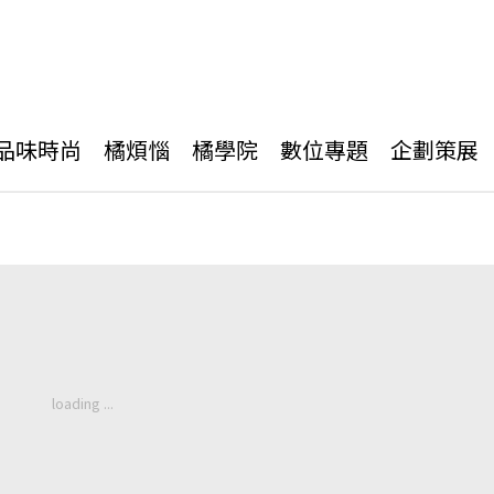
品味時尚
橘煩惱
橘學院
數位專題
企劃策展