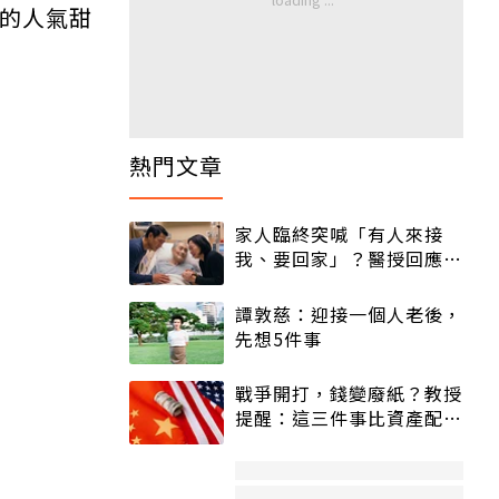
愛的人氣甜
熱門文章
家人臨終突喊「有人來接
我、要回家」？醫授回應方
式快學：避免抱憾終生
譚敦慈：迎接一個人老後，
先想5件事
戰爭開打，錢變廢紙？教授
提醒：這三件事比資產配置
更重要！