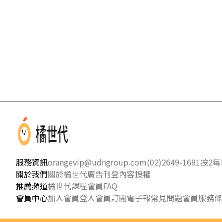
服務資訊
orangevip@udngroup.com
(02)2649-1681按2
每日
關於我們
關於橘世代
廣告刊登
內容授權
推薦頻道
橘世代課程
會員FAQ
會員中心
加入會員
登入會員
訂閱電子報
常見問題
會員服務條