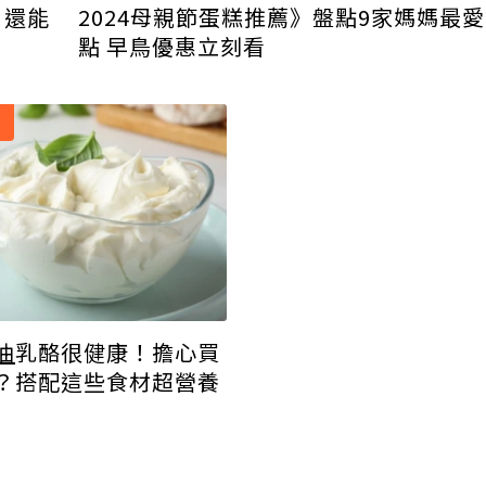
，還能
2024母親節蛋糕推薦》盤點9家媽媽最
點 早鳥優惠立刻看
油
乳酪很健康！擔心買
？搭配這些食材超營養