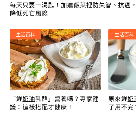
每天只要一湯匙！加進飯菜裡防失智、抗癌
降低死亡風險
生活百科
生活百科
「鮮
奶油
乳酪」營養嗎？專家建
原來鮮
奶
議：這樣搭配才健康！
了用不完