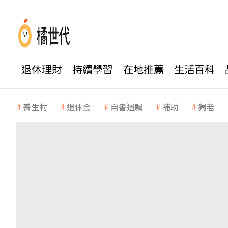
退休理財
持續學習
在地推薦
生活百科
養生村
退休金
自書遺囑
補助
獨老