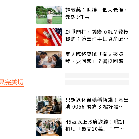
譚敦慈：迎接一個人老後，
先想5件事
戰爭開打，錢變廢紙？教授
提醒：這三件事比資產配置
更重要！
家人臨終突喊「有人來接
我、要回家」？醫授回應方
式快學：避免抱憾終生
果完美切
只想退休後穩穩領錢！她出
清 0056 換這 3 檔好股：
股價高點照樣買
45歲以上政府送錢！職訓
補助「最高10萬」：在
職、待業都能申請