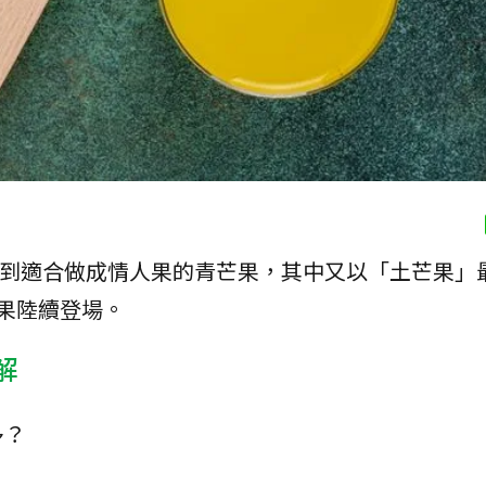
見到適合做成情人果的青芒果，其中又以「土芒果」
果陸續登場。
解
多？