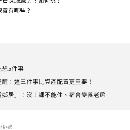
－芒 果怎麼分？如何挑？
營養有哪些？
先想5件事
提醒：這三件事比資產配置更重要！
當鄰居」：沒上課不能住、宿舍變養老房
材挑選