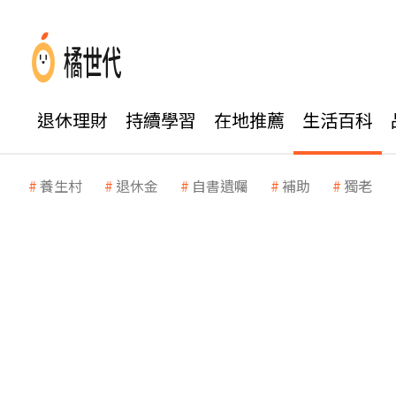
退休理財
持續學習
在地推薦
生活百科
養生村
退休金
自書遺囑
補助
獨老