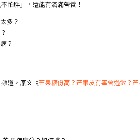
量不怕胖」，還能有滿滿營養！
吃太多？
敏？
尿病？
》頻道，原文《
芒果糖份高？芒果皮有毒會過敏？芒