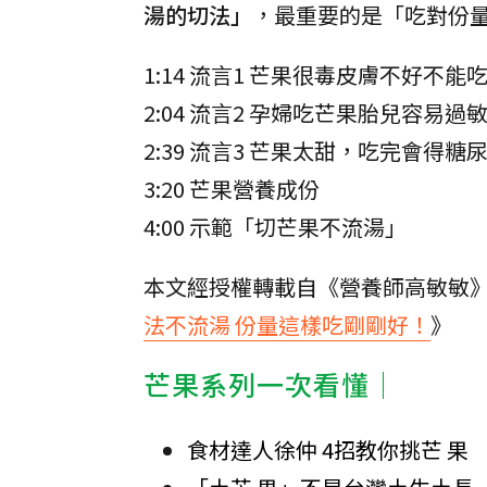
湯的切法」
，最重要的是「吃對份
1:14 流言1 芒果很毒皮膚不好不能
2:04 流言2 孕婦吃芒果胎兒容易過
2:39 流言3 芒果太甜，吃完會得糖
3:20 芒果營養成份
4:00 示範「切芒果不流湯」
本文經授權轉載自《營養師高敏敏
法不流湯 份量這樣吃剛剛好！
》
芒果系列一次看懂│
食材達人徐仲 4招教你挑芒 果