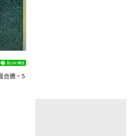
用LINE傳送
最合適。5