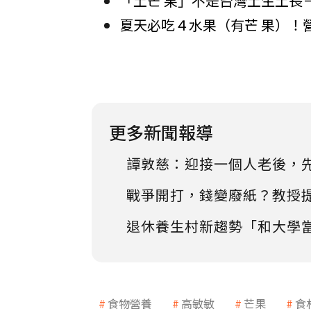
「土芒 果」不是台灣土生土長
夏天必吃４水果（有芒 果）！
更多新聞報導
譚敦慈：迎接一個人老後，
戰爭開打，錢變廢紙？教授
退休養生村新趨勢「和大學
食物營養
高敏敏
芒果
食