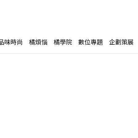
品味時尚
橘煩惱
橘學院
數位專題
企劃策展