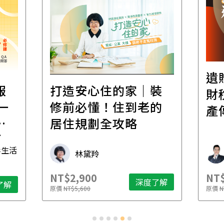
遺贈稅規劃直播課│
裝
百
財稅專家親授，讓資
的
經
產傳承更有效率
年
財稅專家 朱家棟
NT$2,500
NT
了解
深度了解
原價
NT$4,888
原價
N