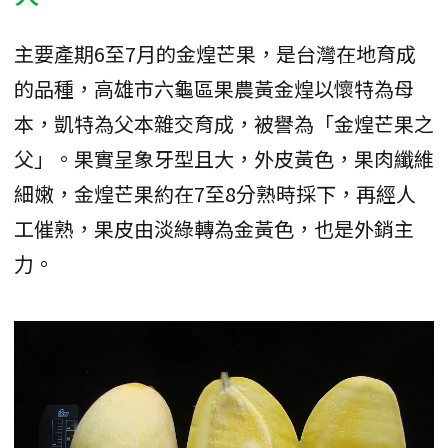
主要產期6至7月的金煌芒果，是台灣在地育成
的品種，高雄市六龜區果農黃金煌以懷特為母
本，凱特為父本雜交育成，被譽為「金煌芒果之
父」。果實呈象牙型且大，外皮黃色，果肉纖維
細嫩，金煌芒果約在7至8分熟時採下，再經人
工催熟，果皮由淡綠轉為金黃色，也是外銷主
力。