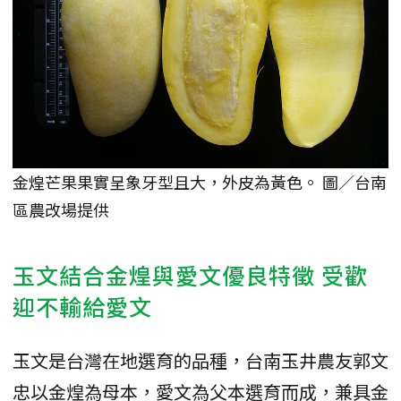
金煌芒果果實呈象牙型且大，外皮為黃色。 圖／台南
區農改場提供
玉文結合金煌與愛文優良特徵 受歡
迎不輸給愛文
玉文是台灣在地選育的品種，台南玉井農友郭文
忠以金煌為母本，愛文為父本選育而成，兼具金