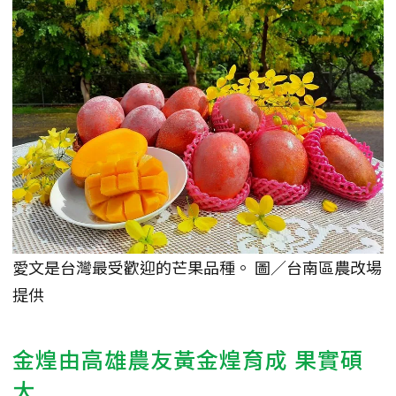
愛文是台灣最受歡迎的芒果品種。 圖／台南區農改場
提供
金煌由高雄農友黃金煌育成 果實碩
大