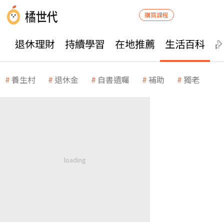
購買課程
退休理財
持續學習
在地推薦
生活百科
養生村
退休金
自書遺囑
補助
獨老