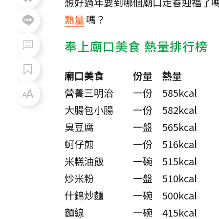
想好過年要到哪個廟口走春迎福了
熱量
嗎？
奉上廟口美食 熱量排行榜
廟口美食
份量
熱量
營養三明治
一份
585kcal
大腸包小腸
一份
582kcal
臭豆腐
一盤
565kcal
蚵仔煎
一份
516kcal
米糕油飯
一碗
515kcal
炒米粉
一盤
510kcal
什錦炒麵
一碗
500kcal
麵線
一碗
415kcal