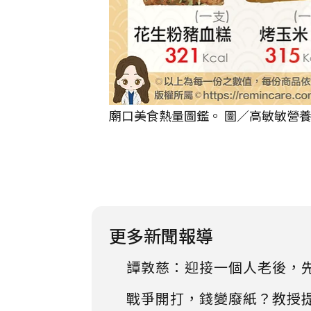
廟口美食熱量圖鑑。 圖／高敏敏營
更多新聞報導
譚敦慈：迎接一個人老後，
戰爭開打，錢變廢紙？教授