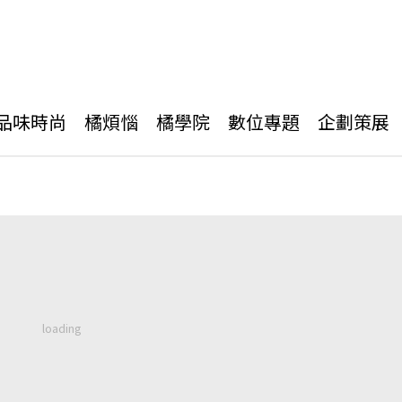
品味時尚
橘煩惱
橘學院
數位專題
企劃策展