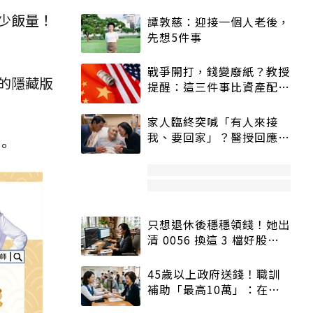
少飯量！
譚敦慈：迎接一個人老後，
先想5件事
戰爭開打，錢變廢紙？教授
的隱藏版
提醒：這三件事比資產配置
更重要！
家人臨終突喊「有人來接
我、要回家」？醫授回應方
。
式快學：避免抱憾終生
只想退休後穩穩領錢！她出
清 0056 換這 3 檔好股：
股價高點照樣買
45歲以上政府送錢！職訓
補助「最高10萬」：在
職、待業都能申請