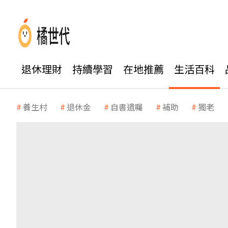
退休理財
持續學習
在地推薦
生活百科
養生村
退休金
自書遺囑
補助
獨老