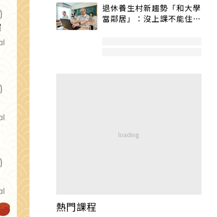
退休養生村新趨勢「和大學
當鄰居」：沒上課不能住、
宿舍變養老房
熱門課程