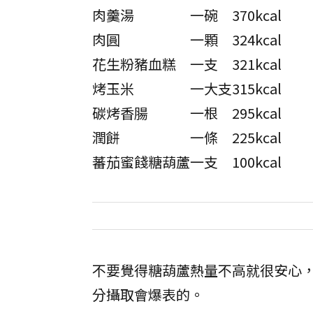
肉羹湯
一碗
370kcal
肉圓
一顆
324kcal
花生粉豬血糕
一支
321kcal
烤玉米
一大支
315kcal
碳烤香腸
一根
295kcal
潤餅
一條
225kcal
蕃茄蜜餞糖葫蘆
一支
100kcal
不要覺得糖葫蘆熱量不高就很安心
分攝取會爆表的。