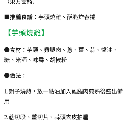
（東方齒鰆）
■
推薦食譜：
芋頭燒雞、酥脆炸春捲
【芋頭燒雞】
●食材：
芋頭、雞腿肉、蔥、薑、蒜、醬油、
糖、米酒、味霖、胡椒粉
●做法：
1.鍋子燒熱，放一點油加入雞腿肉煎熟後盛出備
用
2.蔥切段、薑切片、蒜頭去皮拍扁