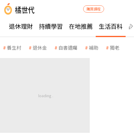
購買課程
退休理財
持續學習
在地推薦
生活百科
養生村
退休金
自書遺囑
補助
獨老