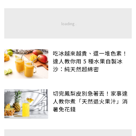
吃冰越來越貴、還一堆色素！
達人教你用 5 種水果自製冰
沙：純天然超綿密
切完鳳梨皮別急著丟！家事達
人教你煮「天然退火果汁」消
暑免花錢