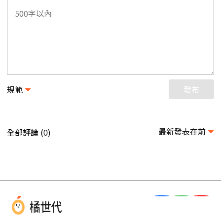
規範
發布
最新發表在前
全部評論 (
)
0