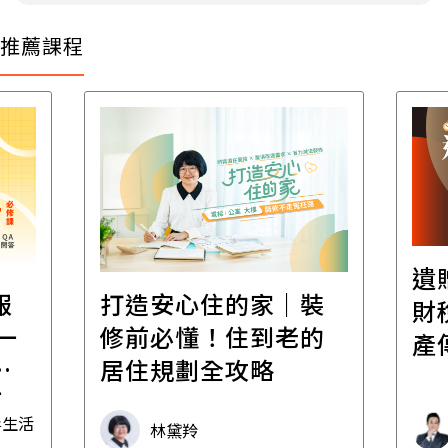
推薦課程
遺
報
打造安心住的家｜裝
財
一
修前必懂！住到老的
產
一
居住規劃全攻略
先
毒生活
林黛羚