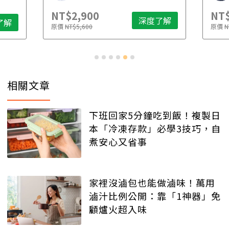
NT$2,900
NT$
深度了解
了解
原價
NT$5,600
原價
N
相關文章
下班回家5分鐘吃到飯！複製日
本「冷凍存款」必學3技巧，自
煮安心又省事
家裡沒滷包也能做滷味！萬用
滷汁比例公開：靠「1神器」免
顧爐火超入味