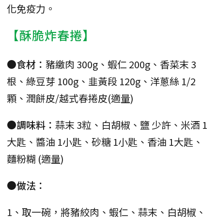
化免疫力。
【酥脆炸春捲】
●食材：
豬繳肉 300g、蝦仁 200g、香菜末 3
根、綠豆芽 100g、韭黃段 120g、洋蔥絲 1/2
顆、潤餅皮/越式春捲皮(適量)
●調味料：
蒜末 3粒、白胡椒、鹽 少許、米酒 1
大匙、醬油 1小匙、砂糖 1小匙、香油 1大匙、
麵粉糊 (適量)
●做法：
1、取一碗，將豬絞肉、蝦仁、蒜末、白胡椒、