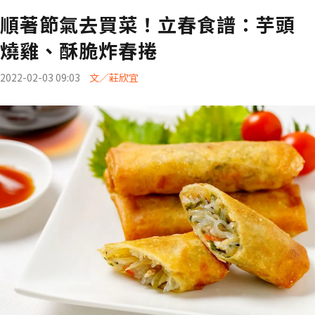
順著節氣去買菜！立春食譜：芋頭
燒雞、酥脆炸春捲
2022-02-03 09:03
文／莊欣宜