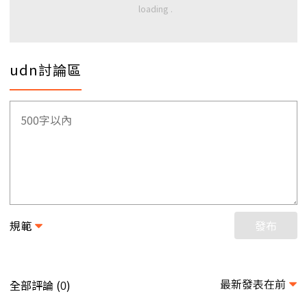
udn討論區
規範
發布
最新發表在前
全部評論 (
)
0