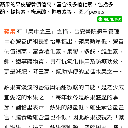
蘋果的果皮營養價值高，富含很多植化素，包括多
酚、楊梅素、綠原酸、槲皮素等。 圖／pexels
用LINE傳送
蘋果
有「果中之王」之稱，台安醫院體重管理
中心營養師組長劉怡里指出，蘋果熱量低、營養
價值很高，富含植化素、果膠、多酚、維生素、
鉀、鐵等礦物質，具有抗氧化作用及防癌功效，
更是減肥、降三高、幫助排便的最佳水果之一。
蘋果有淡淡的香氣與清甜微酸的口感，是老少咸
宜愛吃的水果之一，每年秋冬是蘋果盛產的季
節。劉怡里表示，蘋果的熱量低、維生素含量豐
富，膳食纖維含量也不低，因此蘋果被視為「減
肥聖果」，過去「蘋果減肥餐」曾經風靡一時，