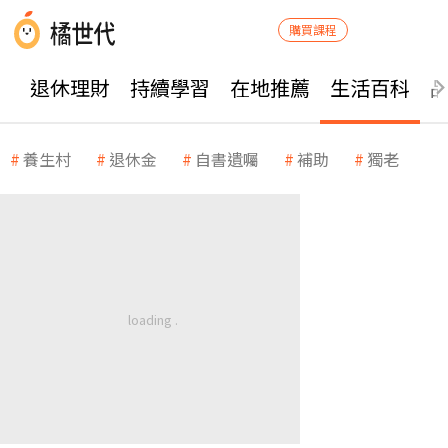
購買課程
退休理財
持續學習
在地推薦
生活百科
養生村
退休金
自書遺囑
補助
獨老