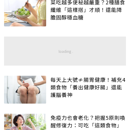
菜吃越多便秘越嚴重？2種膳食
纖維「這樣搭」才順！還能降
膽固醇穩血糖
每天上大號≠腸胃健康！補充4
類食物「養出健康好腸」還能
護腦養神
免疫力也會老化？把握5原則喚
醒修復力：可吃「這類食物」