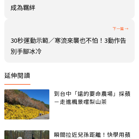
成為羈絆
30秒運動示範／寒流來襲也不怕！3動作告
別手腳冰冷
延伸閱讀
到台中「遠的要命農場」採蘋
－走進楓景嚐梨山茶
瞬間拉近兒孫距離！快學用蘋