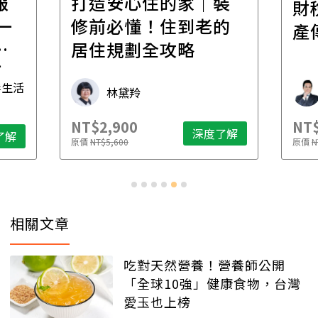
報
打造安心住的家｜裝
財
一
修前必懂！住到老的
產
一
居住規劃全攻略
先
毒生活
林黛羚
NT$2,900
NT$
深度了解
了解
原價
NT$5,600
原價
N
相關文章
吃對天然營養！營養師公開
「全球10強」健康食物，台灣
愛玉也上榜