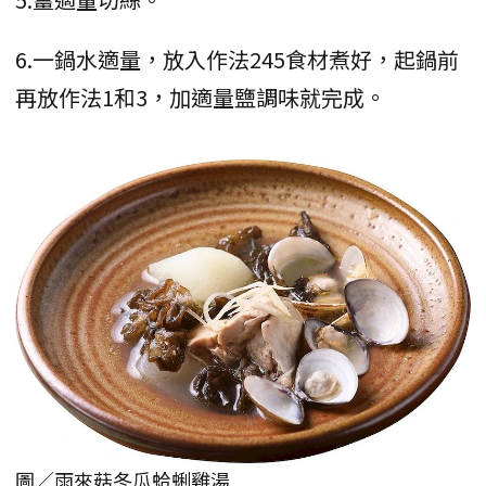
6.一鍋水適量，放入作法245食材煮好，起鍋前
再放作法1和3，加適量鹽調味就完成。
圖／雨來菇冬瓜蛤蜊雞湯