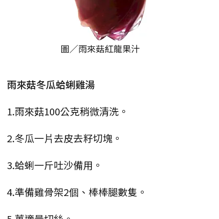
圖／雨來菇紅龍果汁
雨來菇冬瓜蛤蜊雞湯
1.雨來菇100公克稍微清洗。
2.冬瓜一片去皮去籽切塊。
3.蛤蜊一斤吐沙備用。
4.準備雞骨架2個、棒棒腿數隻。
5.薑適量切絲。