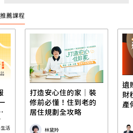
推薦課程
遺
報
打造安心住的家｜裝
財
一
修前必懂！住到老的
產
一
居住規劃全攻略
先
毒生活
林黛羚