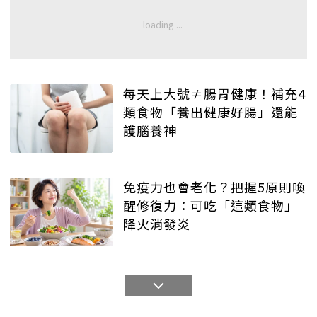
每天上大號≠腸胃健康！補充4
類食物「養出健康好腸」還能
護腦養神
免疫力也會老化？把握5原則喚
醒修復力：可吃「這類食物」
降火消發炎