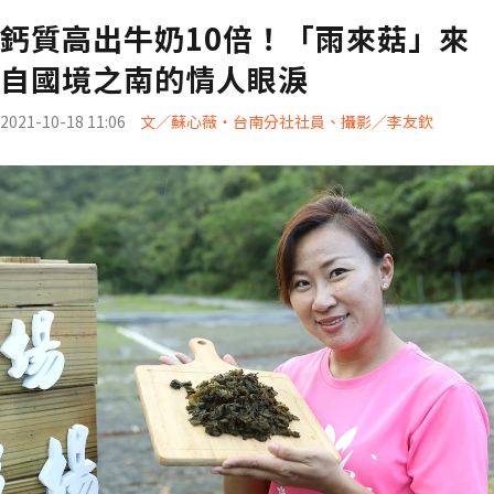
鈣質高出牛奶10倍！「雨來菇」來
自國境之南的情人眼淚
2021-10-18 11:06
文／蘇心薇‧台南分社社員、攝影／李友欽