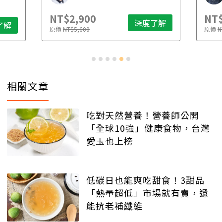
NT$2,900
NT$
深度了解
了解
原價
NT$5,600
原價
N
相關文章
吃對天然營養！營養師公開
「全球10強」健康食物，台灣
愛玉也上榜
低碳日也能爽吃甜食！3甜品
「熱量超低」市場就有賣，還
能抗老補纖維