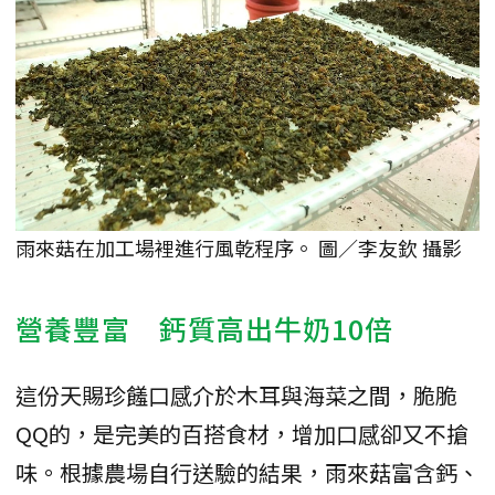
雨來菇在加工場裡進行風乾程序。 圖／李友欽 攝影
營養豐富 鈣質高出牛奶10倍
這份天賜珍饈口感介於木耳與海菜之間，脆脆
QQ的，是完美的百搭食材，增加口感卻又不搶
味。根據農場自行送驗的結果，雨來菇富含鈣、