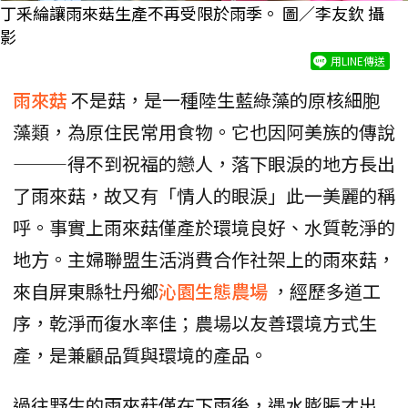
丁釆綸讓雨來菇生產不再受限於雨季。 圖／李友欽 攝
影
用LINE傳送
雨來菇
不是菇，是一種陸生藍綠藻的原核細胞
藻類，為原住民常用食物。它也因阿美族的傳說
⸻得不到祝福的戀人，落下眼淚的地方長出
了雨來菇，故又有「情人的眼淚」此一美麗的稱
呼。事實上雨來菇僅產於環境良好、水質乾淨的
地方。主婦聯盟生活消費合作社架上的雨來菇，
來自屏東縣牡丹鄉
沁園生態農場
，經歷多道工
序，乾淨而復水率佳；農場以友善環境方式生
產，是兼顧品質與環境的產品。
過往野生的雨來菇僅在下雨後，遇水膨脹才出