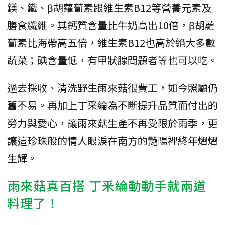
鎂、鐵、β胡蘿蔔素跟維生素B12等營養元素及
膳食纖維。其鈣質含量比牛奶高出10倍，β胡蘿
蔔素比海帶高五倍，維生素B12也高於絕大多數
蔬菜；碘含量低，有甲狀腺問題者等也可以吃。
過去採收、清洗野生雨來菇很費工，如今照顧仍
舊不易。再加上丁采綸為不斷提升品質而付出的
勞力與愛心，讓雨來菇生產不再受限於雨季，更
讓這珍珠般的情人眼淚在南方的艷陽裡終年熠熠
生輝。
雨來菇真百搭 丁釆綸動動手就兩道
料理了！