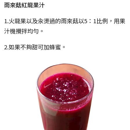
雨來菇紅龍果汁
1.火龍果以及汆燙過的雨來菇以5：1比例，用果
汁機攪拌均勻。
2.如果不夠甜可加蜂蜜。