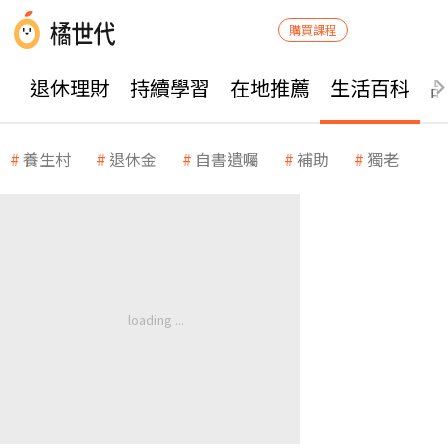
購買課程
退休理財
持續學習
在地推薦
生活百科
養生村
退休金
自書遺囑
補助
獨老