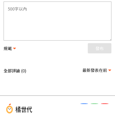
規範
發布
最新發表在前
全部評論 (
)
0