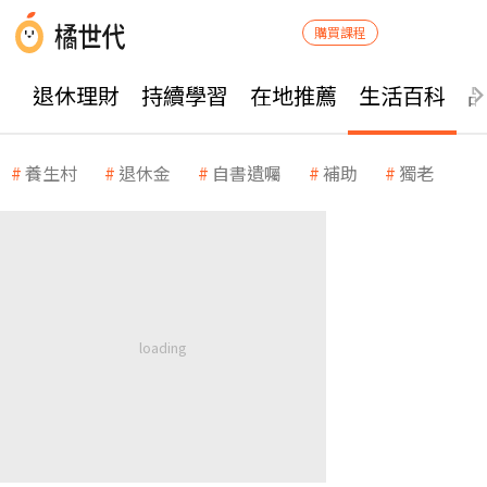
購買課程
退休理財
持續學習
在地推薦
生活百科
養生村
退休金
自書遺囑
補助
獨老