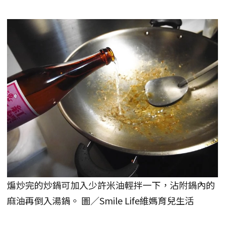
煸炒完的炒鍋可加入少許米油輕拌一下，沾附鍋內的
麻油再倒入湯鍋。 圖／Smile Life維媽育兒生活