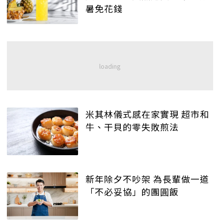
暑免花錢
米其林儀式感在家實現 超市和
牛、干貝的零失敗煎法
新年除夕不吵架 為長輩做一道
「不必妥協」的團圓飯