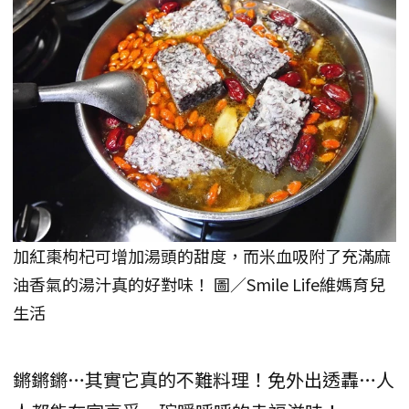
加紅棗枸杞可增加湯頭的甜度，而米血吸附了充滿麻
油香氣的湯汁真的好對味！ 圖／Smile Life維媽育兒
生活
鏘鏘鏘…其實它真的不難料理！免外出透轟…人