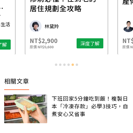
產
一
居住規劃全攻略
先
毒生活
林黛羚
NT$2,900
NT$
深度了解
了解
原價
NT$5,600
原價
N
相關文章
下班回家5分鐘吃到飯！複製日
本「冷凍存款」必學3技巧，自
煮安心又省事