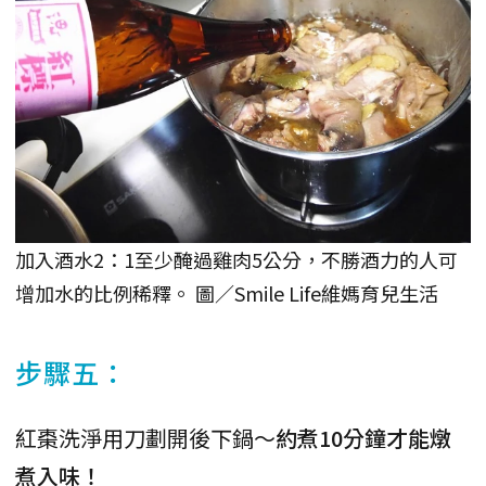
加入酒水2：1至少醃過雞肉5公分，不勝酒力的人可
增加水的比例稀釋。 圖／Smile Life維媽育兒生活
步驟五：
紅棗洗淨用刀劃開後下鍋～
約煮10分鐘才能燉
煮入味！