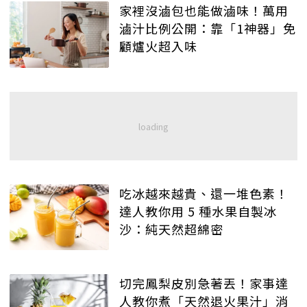
家裡沒滷包也能做滷味！萬用
滷汁比例公開：靠「1神器」免
顧爐火超入味
吃冰越來越貴、還一堆色素！
達人教你用 5 種水果自製冰
沙：純天然超綿密
切完鳳梨皮別急著丟！家事達
人教你煮「天然退火果汁」消