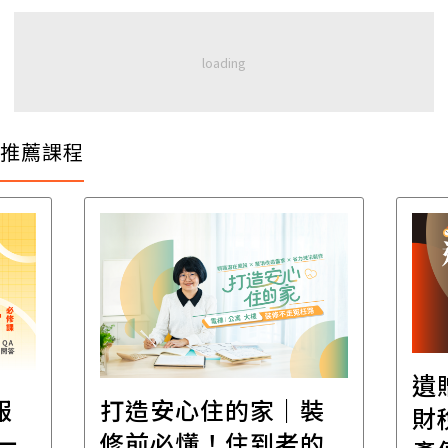
推薦課程
遺
報
打造安心住的家｜裝
財
一
修前必懂！住到老的