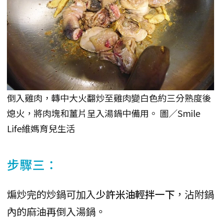
倒入雞肉，轉中大火翻炒至雞肉變白色約三分熟度後
熄火，將肉塊和薑片呈入湯鍋中備用。 圖／Smile
Life維媽育兒生活
步驟三：
煸炒完的炒鍋可加入
少許米油輕拌一下
，沾附鍋
內的麻油再倒入湯鍋。