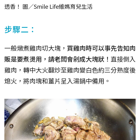
透香！ 圖／Smile Life維媽育兒生活
步驟二：
一般燉煮雞肉切大塊，
買雞肉時可以事先告知肉
販是要煮燙用，請老闆會剁成大塊狀！
直接倒入
雞肉，轉中大火翻炒至雞肉變白色約三分熟度後
熄火，將肉塊和薑片呈入湯鍋中備用。