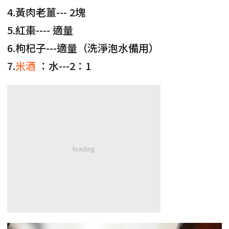
4.黃肉老薑--- 2塊
5.紅棗---- 適量
6.枸杞子---適量（洗淨泡水備用）
7.
米酒
：水---2：1