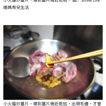
維媽育兒生活
小火煸炒薑片，爆到薑片幾近乾枯，出現毛邊，才會