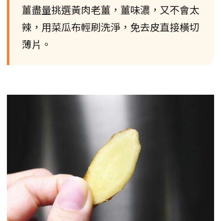
薑盡量挑選黃肉老薑，薑味濃，又不會太
辣，用菜瓜布輕刷洗淨，免去皮直接橫切
薄片。