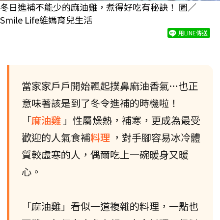
冬日進補不能少的麻油雞，煮得好吃有秘訣！ 圖／
Smile Life維媽育兒生活
用LINE傳送
當家家戶戶開始飄起撲鼻麻油香氣…也正
意味著該是到了冬令進補的時機啦！
「
麻油雞
」性屬燥熱，補寒，更成為最受
歡迎的人氣食補
料理
，對手腳容易冰冷體
質較虛寒的人，偶爾吃上一碗暖身又暖
心。
「麻油雞」看似一道複雜的料理，一點也