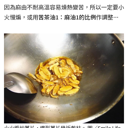
因為麻由不耐高溫容易燥熱變苦，所以一定要小
火慢煸，或用
苦茶油1：麻油1的比例
作調整…
小火煸炒薑片，爆到薑片幾近乾枯。 圖／Smile Life