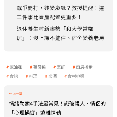
戰爭開打，錢變廢紙？教授提醒：這
三件事比資產配置更重要！
退休養生村新趨勢「和大學當鄰
居」：沒上課不能住、宿舍變養老房
麻油雞
薑母鴨
烹飪
廚房撇步
食譜
料理
米酒
食材挑選
情緒勒索4手法最常見！識破親人、情侶的
「心理操縱」遠離情勒