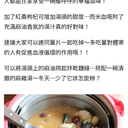
人都能在家享受一碗暖呼呼的幸福滋味！
加了紅棗枸杞可增加湯頭的甜度…而米血吸附了
充滿麻油香氣的湯汁真的好對味！
建議大家可以連同薑片一起吃掉～多吃薑對體寒
的人有促進血液循環的作用哦！！
可以將湯頭上的麻油撈起拌乾麵線…搭配一碗清
撤的麻雞湯～冬天…少了它該怎麼辦？