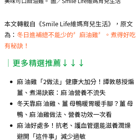
美味可口麻油雞。 圖／Smile Life維媽育兒生活
本文轉載自《Smile Life維媽育兒生活》，原文
為：
冬日進補總不能少的〞麻油雞〞。煮得好吃
有秘訣！
│更多精選推薦↓↓↓
麻 油雞「2做法」健康大加分！譚敦慈授煸
薑、煮湯訣竅：麻 油營養不流失
冬天靠麻 油雞、薑 母鴨暖胃暖手腳？薑 母
鴨、麻 油雞做法、營養功效一次看
麻 油好處多！抗老、護血管還能滋養潤燥
避開「這件事」減少過敏