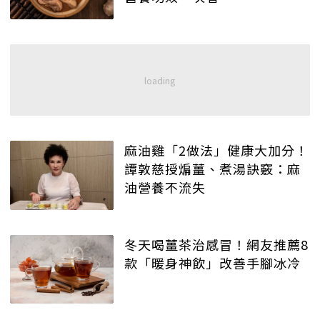
麻油雞「2做法」健康大加分！
譚敦慈授煸薑、煮湯訣竅：麻
油營養不流失
冬天喝薑茶治感冒！網友推薦8
款「暖身神飲」改善手腳冰冷