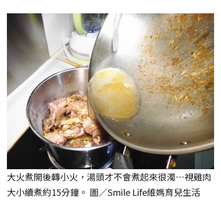
大火煮開後轉小火，湯頭才不會煮起來很濁…視雞肉
大小續煮約15分鐘。 圖／Smile Life維媽育兒生活