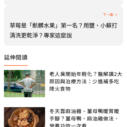
草莓是「骯髒水果」第一名？用鹽、小蘇打
清洗更乾淨？專家這麼說
延伸閱讀
老人臭開始年輕化？醫解讀2大
原因與治療方法：少進補多吃
降火食物
冬天靠麻油雞、薑母鴨暖胃暖
手腳？薑母鴨、麻油雞做法、
營養功效一次看