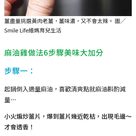
薑盡量挑選黃肉老薑，薑味濃，又不會太辣。 圖／
Smile Life維媽育兒生活
麻油雞做法6步驟美味大加分
步驟一：
起鍋倒入適量麻油，喜歡清爽點就麻油斟酌減
量…
小火煸炒薑片，爆到薑片幾近乾枯，出現毛邊～
才會透香！