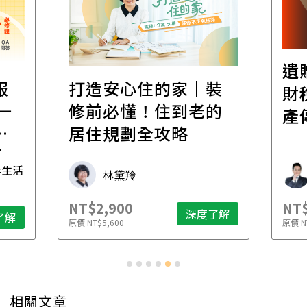
遺
報
打造安心住的家｜裝
財
一
修前必懂！住到老的
產
一
居住規劃全攻略
先
毒生活
林黛羚
NT$2,900
NT$
深度了解
了解
原價
NT$5,600
原價
N
相關文章