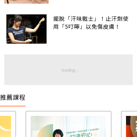
擺脫「汗味戰士」！止汗劑使
用「5叮嚀」以免傷皮膚！
推薦課程