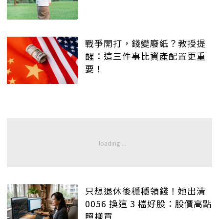
戰爭開打，錢變廢紙？教授提
醒：這三件事比資產配置更重
要！
只想退休後穩穩領錢！她出清
0056 換這 3 檔好股：股價高點
照樣買