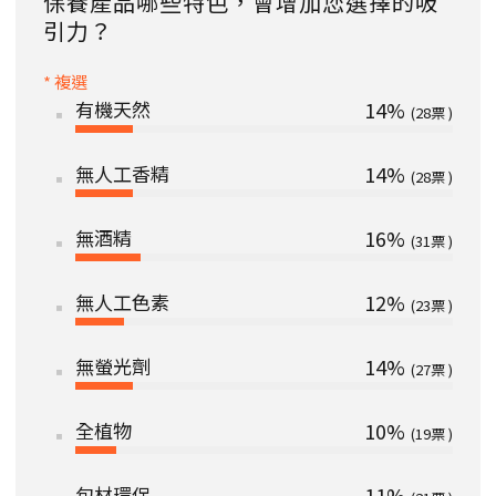
保養產品哪些特色，會增加您選擇的吸
引力？
* 複選
有機天然
14%
28
無人工香精
14%
28
無酒精
16%
31
無人工色素
12%
23
無螢光劑
14%
27
全植物
10%
19
包材環保
11%