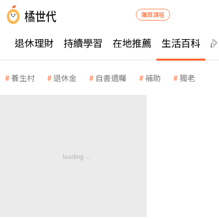
購買課程
退休理財
持續學習
在地推薦
生活百科
養生村
退休金
自書遺囑
補助
獨老