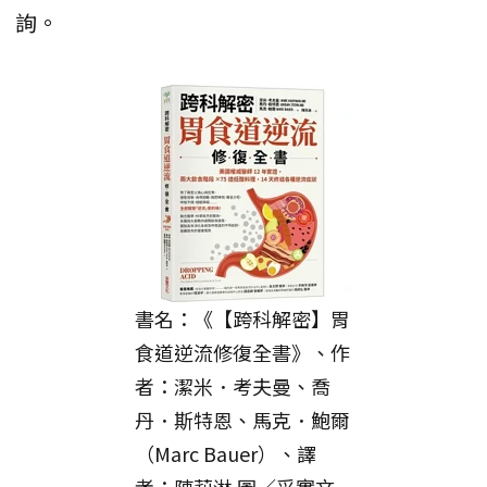
詢。
書名：《【跨科解密】胃
食道逆流修復全書》、作
者：潔米．考夫曼、喬
丹．斯特恩、馬克．鮑爾
（Marc Bauer）、譯