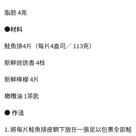
脂肪 4克
●材料
鮭魚排4片（每片4盎司／ 113克）
新鮮迷迭香 4枝
新鮮檸檬 4片
橄欖油 1茶匙
● 作法
1. 將每片鮭魚排皮朝下放在一張足以包裹全部鮭