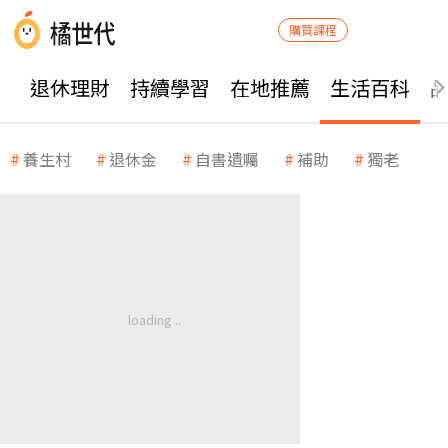
購買課程
退休理財
持續學習
在地推薦
生活百科
養生村
退休金
自書遺囑
補助
獨老