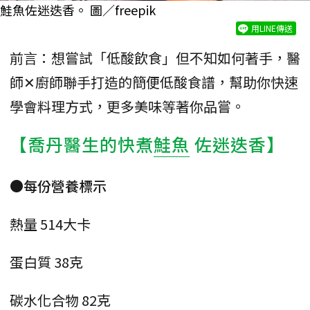
鮭魚佐迷迭香。 圖／freepik
用LINE傳送
前言：想嘗試「低酸飲食」但不知如何著手，醫
師✕廚師聯手打造的簡便低酸食譜，幫助你快速
學會料理方式，更多美味等著你品嘗。
【喬丹醫生的快煮
鮭魚
佐迷迭香】
●每份營養標示
熱量 514大卡
蛋白質 38克
碳水化合物 82克