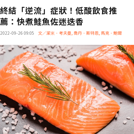
終結「逆流」症狀！低酸飲食推
薦：快煮鮭魚佐迷迭香
2022-09-26 09:05
文／潔米．考夫曼, 喬丹．斯特恩, 馬克．鮑爾