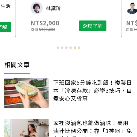
毒生活
林黛羚
NT$2,900
NT$
深度了解
了解
原價
NT$5,600
原價
N
相關文章
下班回家5分鐘吃到飯！複製日
本「冷凍存款」必學3技巧，自
煮安心又省事
家裡沒滷包也能做滷味！萬用
滷汁比例公開：靠「1神器」免