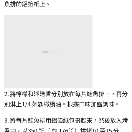
魚排的鋁箔紙上。
2. 將檸檬和迷迭香分別放在每片鮭魚排上，再分
別淋上1/4 茶匙橄欖油。根據口味加鹽調味。
3. 將每片鮭魚排用鋁箔紙包裹起來，然後放入烤
盤中，以350 ℉（ 約 176℃）烘烤10 至15 分