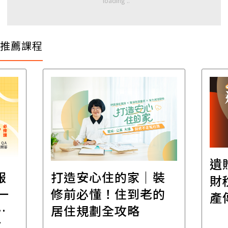
推薦課程
遺
報
打造安心住的家｜裝
財
一
修前必懂！住到老的
產
一
居住規劃全攻略
先