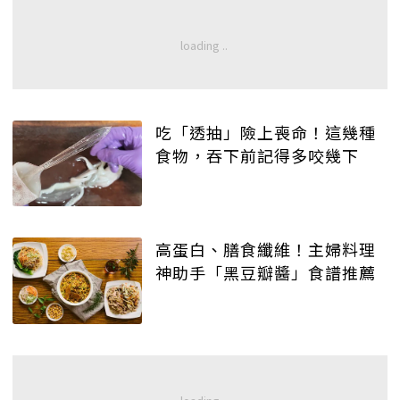
吃「透抽」險上喪命！這幾種
食物，吞下前記得多咬幾下
高蛋白、膳食纖維！主婦料理
神助手「黑豆瓣醬」食譜推薦