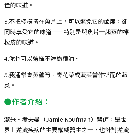
佳的味道。
3.不把檸檬擠在魚片上，可以避免它的酸度，卻
同時享受它的味道——特別是與魚片一起蒸的檸
檬皮的味道。
4.你也可以選擇不淋橄欖油。
5.我通常會蒸蘆筍、靑花菜或菠菜當作搭配的蔬
菜。
●作者介紹：
潔米．考夫曼（Jamie Koufman）醫師：
是世
界上逆流疾病的主要權威醫生之一，也針對逆流