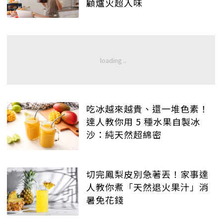
顧爐火超入味
吃冰越來越貴、還一堆色素！
達人教你用 5 種水果自製冰
沙：純天然超綿密
切完鳳梨皮別急著丟！家事達
人教你煮「天然退火果汁」消
暑免花錢