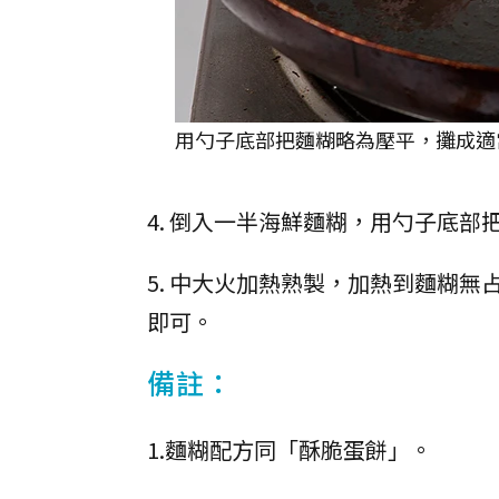
用勺子底部把麵糊略為壓平，攤成適當
4. 倒入一半海鮮麵糊，用勺子底
5. 中大火加熱熟製，加熱到麵糊
即可。
備註：
1.麵糊配方同「酥脆蛋餅」。