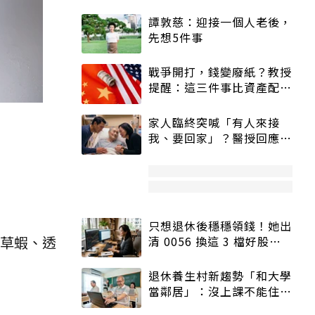
譚敦慈：迎接一個人老後，
先想5件事
戰爭開打，錢變廢紙？教授
提醒：這三件事比資產配置
更重要！
家人臨終突喊「有人來接
我、要回家」？醫授回應方
式快學：避免抱憾終生
只想退休後穩穩領錢！她出
熟草蝦、透
清 0056 換這 3 檔好股：
股價高點照樣買
退休養生村新趨勢「和大學
當鄰居」：沒上課不能住、
宿舍變養老房