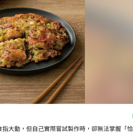
食指大動，但自己實際嘗試製作時，卻無法掌握「恰