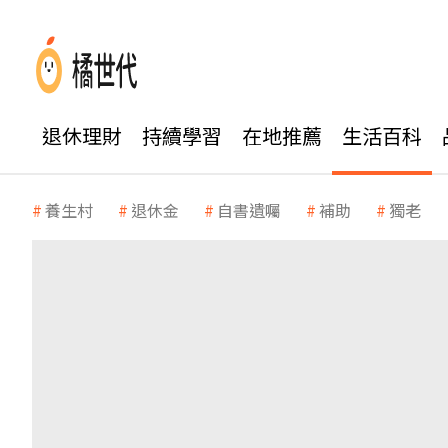
退休理財
持續學習
在地推薦
生活百科
養生村
退休金
自書遺囑
補助
獨老