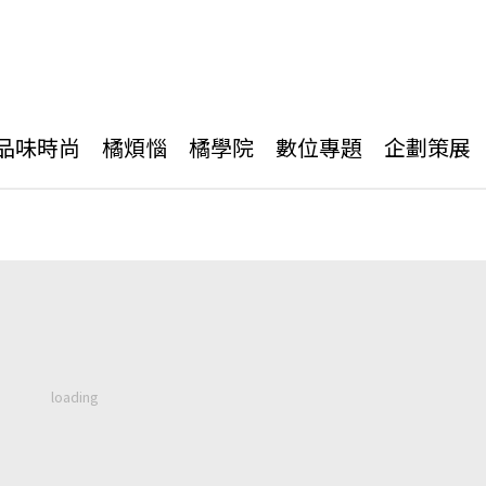
品味時尚
橘煩惱
橘學院
數位專題
企劃策展