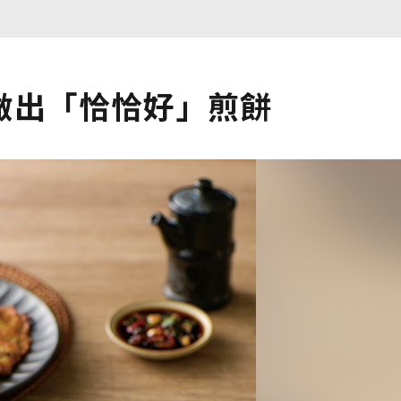
做出「恰恰好」煎餅