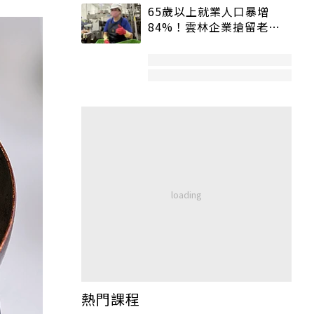
65歲以上就業人口暴增
84%！雲林企業搶留老員
工：穩定性高、經驗豐富
熱門課程