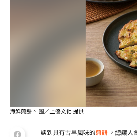
海鮮煎餅。 圖／上優文化 提供
談到具有古早風味的
煎餅
，總讓人