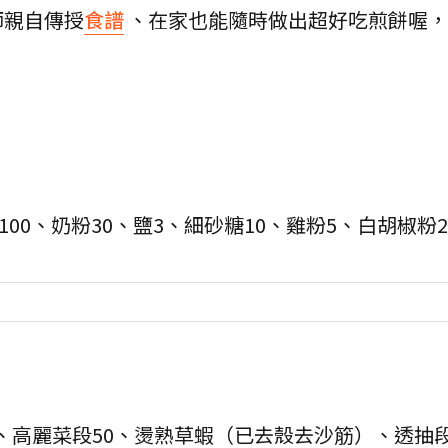
師親自傳授
食譜
、在家也能隨時做出超好吃煎餅喔，
100、奶粉30、鹽3、細砂糖10、雞粉5、白胡椒粉2
0、高麗菜段50、燙熟草蝦（已去殼去沙筋）、透抽段