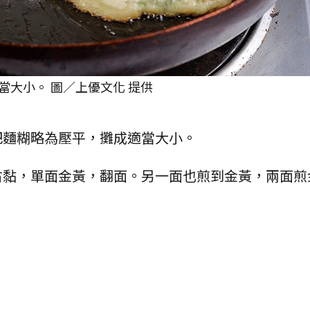
大小。 圖／上優文化 提供
部把麵糊略為壓平，攤成適當大小。
無占黏，單面金黃，翻面。另一面也煎到金黃，兩面煎