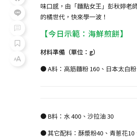
味口感，由「麵點女王」彭秋婷老
的橘世代，快來學一波！
【今日示範：海鮮煎餅】
材料準備（單位：g）
● A料：高筋麵粉 160、日本太白粉
● B料：水 400、沙拉油 30
● 其它配料：酥漿粉40、青蔥花1