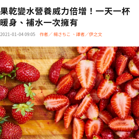
果乾變水營養威力倍增！一天一杯
暖身、補水一次擁有
2021-01-04 09:05
作者／ 楊さちこ 、譯者／伊之文