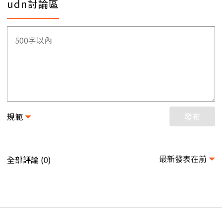
udn討論區
規範
發布
最新發表在前
全部評論 (
)
0