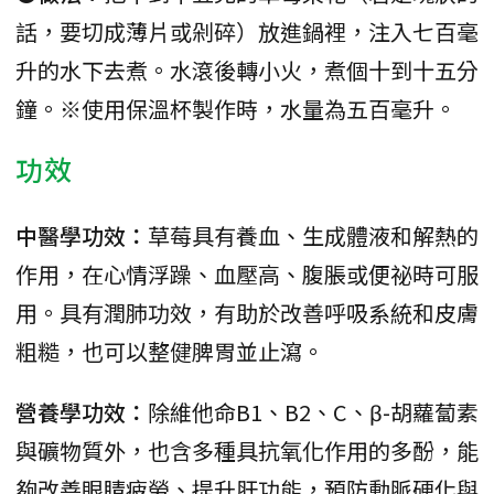
話，要切成薄片或剁碎）放進鍋裡，注入七百毫
升的水下去煮。水滾後轉小火，煮個十到十五分
鐘。※使用保溫杯製作時，水量為五百毫升。
功效
中醫學功效：
草莓具有養血、生成體液和解熱的
作用，在心情浮躁、血壓高、腹脹或便祕時可服
用。具有潤肺功效，有助於改善呼吸系統和皮膚
粗糙，也可以整健脾胃並止瀉。
營養學功效：
除維他命B1、B2、C、β-胡蘿蔔素
與礦物質外，也含多種具抗氧化作用的多酚，能
夠改善眼睛疲勞、提升肝功能，預防動脈硬化與