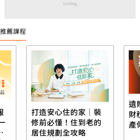
推薦課程
遺
報
打造安心住的家｜裝
財
一
修前必懂！住到老的
產
一
居住規劃全攻略