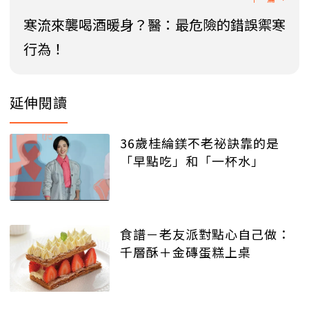
寒流來襲喝酒暖身？醫：最危險的錯誤禦寒
行為！
延伸閱讀
36歲桂綸鎂不老祕訣靠的是
「早點吃」和「一杯水」
食譜－老友派對點心自己做：
千層酥＋金磚蛋糕上桌