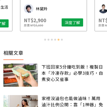
先
毒生活
林黛羚
NT$2,900
NT$
深度了解
了解
原價
NT$5,600
原價
N
相關文章
下班回家5分鐘吃到飯！複製日
本「冷凍存款」必學3技巧，自
煮安心又省事
家裡沒滷包也能做滷味！萬用
滷汁比例公開：靠「1神器」免