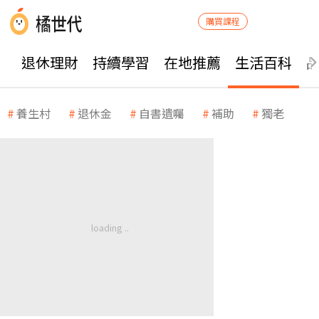
購買課程
退休理財
持續學習
在地推薦
生活百科
養生村
退休金
自書遺囑
補助
獨老