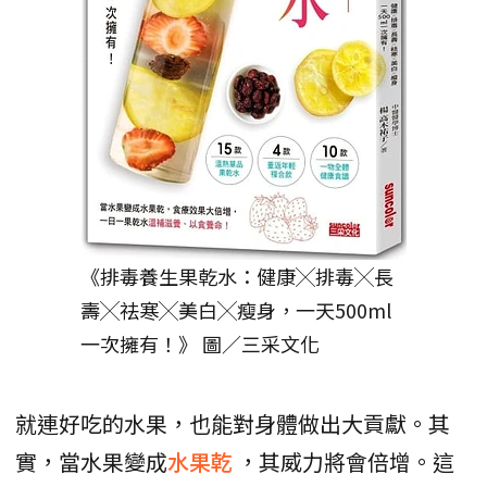
《排毒養生果乾水：健康╳排毒╳長
壽╳祛寒╳美白╳瘦身，一天500ml
一次擁有！》 圖／三采文化
就連好吃的水果，也能對身體做出大貢獻。其
實，當水果變成
水果乾
，其威力將會倍增。這