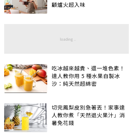
顧爐火超入味
吃冰越來越貴、還一堆色素！
達人教你用 5 種水果自製冰
沙：純天然超綿密
切完鳳梨皮別急著丟！家事達
人教你煮「天然退火果汁」消
暑免花錢