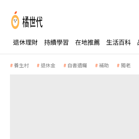
退休理財
持續學習
在地推薦
生活百科
養生村
退休金
自書遺囑
補助
獨老