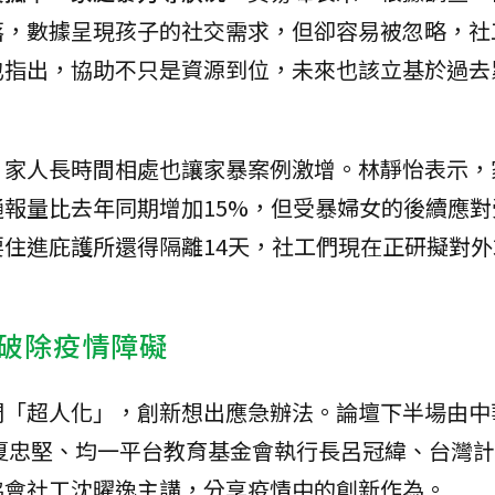
落，數據呈現孩子的社交需求，但卻容易被忽略，社
也指出，協助不只是資源到位，未來也該立基於過去
，家人長時間相處也讓家暴案例激增。林靜怡表示，
報量比去年同期增加15%，但受暴婦女的後續應對
住進庇護所還得隔離14天，社工們現在正研擬對外
破除疫情障礙
們「超人化」，創新想出應急辦法。論壇下半場由中
長夏忠堅、均一平台教育基金會執行長呂冠緯、台灣
協會社工沈曜逸主講，分享疫情中的創新作為。