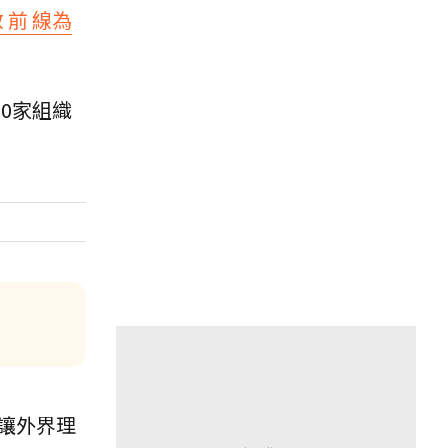
救 前 線為
0家組織
讓外界理