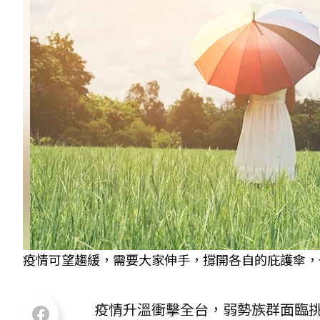
疫情可望趨緩，需要大家伸手，撐開各自的庇護傘，一起
疫情升溫衝擊全台，弱勢族群面臨