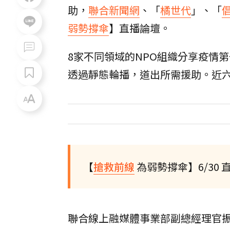
助，
聯合新聞網
、「
橘世代
」、「
弱勢撐傘
】直播論壇。
8家不同領域的NPO組織分享疫情
透過靜態輪播，道出所需援助。近
【
搶救前線
為弱勢撐傘】6/30 
聯合線上融媒體事業部副總經理官