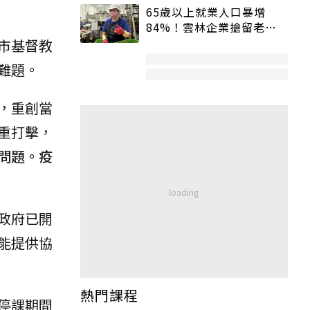
65歲以上就業人口暴增
84%！雲林企業搶留老員
工：穩定性高、經驗豐富
市基督教
難題。
，重創當
重打擊，
問題。疫
政府已開
能提供協
熱門課程
停課期間