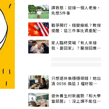
譚敦慈：迎接一個人老後，
先想5件事
戰爭開打，錢變廢紙？教授
提醒：這三件事比資產配置
更重要！
家人臨終突喊「有人來接
我、要回家」？醫授回應方
式快學：避免抱憾終生
只想退休後穩穩領錢！她出
清 0056 換這 3 檔好股：
股價高點照樣買
退休養生村新趨勢「和大學
當鄰居」：沒上課不能住、
宿舍變養老房