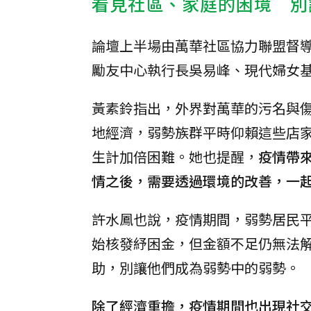
看見社區、家庭的困境 別
論壇上半場由萬華社區協力聯盟督
勵友中心執行長吳易峰、現代婦女
黃素鈴指出，外界對萬華的污名與
地經濟，弱勢族群平時仰賴這些店
生計加倍困難。她也提醒，
疫情帶
情之後，需要透過環境的改善，一
許水鳳也說，疫情期間，弱勢居民
始核發紓困金，但金額不足仍無法
助，別讓他們成為弱勢中的弱勢。
除了經濟重擔，疫情期間也出現社