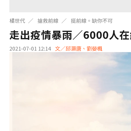
橘世代
搶救前線
挺前線。缺你不可
走出疫情暴雨／6000人
2021-07-01 12:14
文／邱灝唐、劉嫈楓