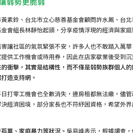
讓弱勢更脆弱
導黃素鈴、台北市立心慈善基金會顧問許水鳳、台北
基金會組長林靜怡起頭，分享疫情浮現的經濟與家庭
傷害讓社區的氣氛緊張不安，許多人也不敢踏入萬華
家提供工作機會或待用券，因此在店家歇業後受到沉
來的衝擊，其實是結構性，而不僅是弱勢族群個人的
起打造支持網。
平日打零工機會也全數消失，連房租都無法繳，儘管
解決經濟困境，部分家長也不符紓困資格，希望外界
交孤單、家庭暴力等狀況。
吳易峰表示，根據調查，