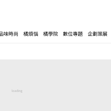
品味時尚
橘煩惱
橘學院
數位專題
企劃策展