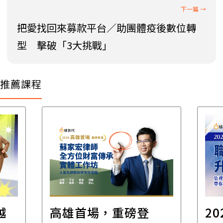
把愛找回來募款平台／助團體疫後數位轉
型 擊破「3大挑戰」
推薦課程
越
高雄首場，重磅登
2