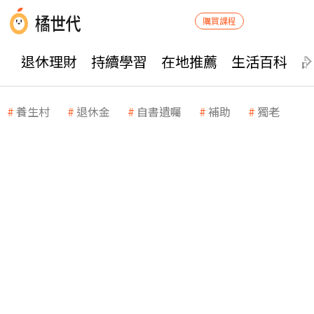
購買課程
退休理財
持續學習
在地推薦
生活百科
養生村
退休金
自書遺囑
補助
獨老