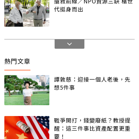
搶救前線／NPO資源三缺 橘世
代挺身而出
熱門文章
譚敦慈：迎接一個人老後，先
想5件事
戰爭開打，錢變廢紙？教授提
醒：這三件事比資產配置更重
要！