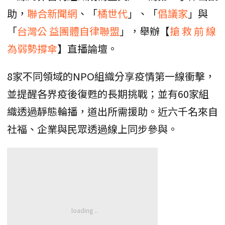
助，
聯合新聞網
、「
橘世代
」、「
倡議家
」與
「
台灣公 益團體自律聯盟
」，舉辦【
搶 救 前 線
為弱勢撐傘
】直播論壇。
8家不同領域的NPO組織分享疫情第一線衝擊，
並提醒各界疫後復甦的長期挑戰；並有60家組
織透過靜態輪播，道出所需援助。近六千名來自
社福、企業與民眾透過線上同步參與。