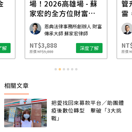
金
場！2026高雄場 - 蘇
管
家宏的全方位財富傳
雷
承｜實體工作坊
場
恩典法律事務所創辦人 財富
傳承大師 蘇家宏律師
NT$3,888
NT$
了解
深度了解
原價
NT$5,888
原價
N
相關文章
把愛找回來募款平台／助團體
疫後數位轉型 擊破「3大挑
戰」