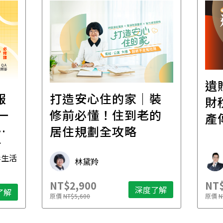
遺
報
打造安心住的家｜裝
財
一
修前必懂！住到老的
產
一
居住規劃全攻略
先
毒生活
林黛羚
NT$2,900
NT$
深度了解
了解
原價
NT$5,600
原價
N