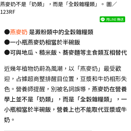
燕麥奶不是「奶類」，而是「全穀雜糧類」。 圖／
123RF
用LINE傳送
●
燕麥奶
是澱粉類中的全穀雜糧類
●一小瓶燕麥奶相當於半碗飯
●可與地瓜、糙米飯、蕎麥麵等主食類互相替代
近幾年植物奶蔚為風潮，以「燕麥奶」最受歡
迎，占據超商整排醒目位置，豆漿和牛奶相形失
色。營養師提醒，別被名詞誤導，
燕麥奶在營養
學上並不是「奶類」，而是「全穀雜糧類」，一
小瓶相當於半碗飯，營養上也不能取代豆漿或牛
奶。