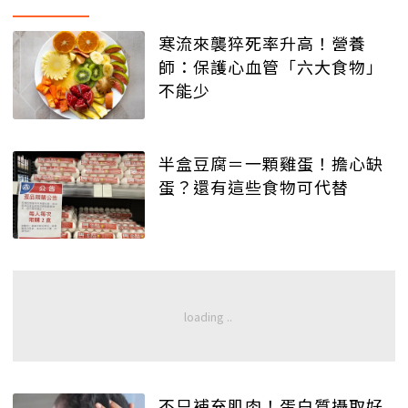
寒流來襲猝死率升高！營養
師：保護心血管「六大食物」
不能少
半盒豆腐＝一顆雞蛋！擔心缺
蛋？還有這些食物可代替
不只補充肌肉！蛋白質攝取好