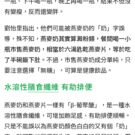
一瓶、下午喝一瓶，晚上再喝一瓶，結果不但沒
有變瘦，反而還變胖。
劉怡里指出，他們可能被燕麥奶的「奶」字誤
導，殊不知，
燕麥奶其實算澱粉類，餐間喝一小
瓶市售燕麥奶，相當於六湯匙乾燕麥片，等於吃
了半碗飯下肚。
不過，市售燕麥奶成分單純，只
要注意選擇「無糖」，可算是健康飲品。
水溶性
膳食纖維
有助排便
燕麥奶和燕麥片一樣有「β-葡聚醣」，是一種水
溶性膳食纖維，可增加飽足感、有助排便順暢。
只是不能誤以為燕麥奶顏色白白的又有個「奶」