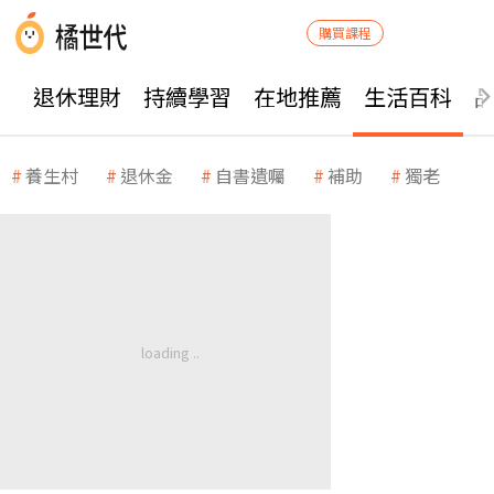
購買課程
退休理財
持續學習
在地推薦
生活百科
養生村
退休金
自書遺囑
補助
獨老