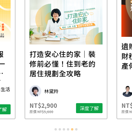
遺
報
打造安心住的家｜裝
財
一
修前必懂！住到老的
產
一
居住規劃全攻略
先
毒生活
林黛羚
NT$2,900
NT$
深度了解
了解
原價
NT$5,600
原價
N