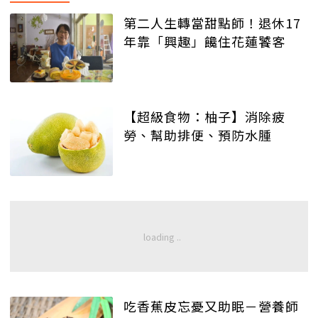
第二人生轉當甜點師！退休17
年靠「興趣」饞住花蓮饕客
【超級食物：柚子】消除疲
勞、幫助排便、預防水腫
吃香蕉皮忘憂又助眠－營養師