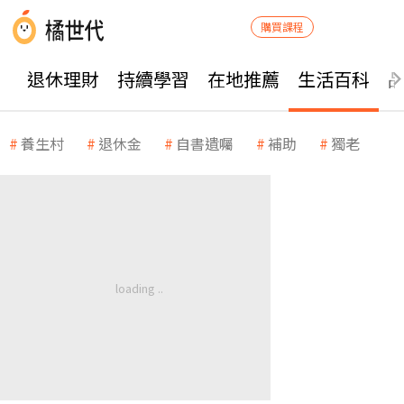
購買課程
退休理財
持續學習
在地推薦
生活百科
養生村
退休金
自書遺囑
補助
獨老