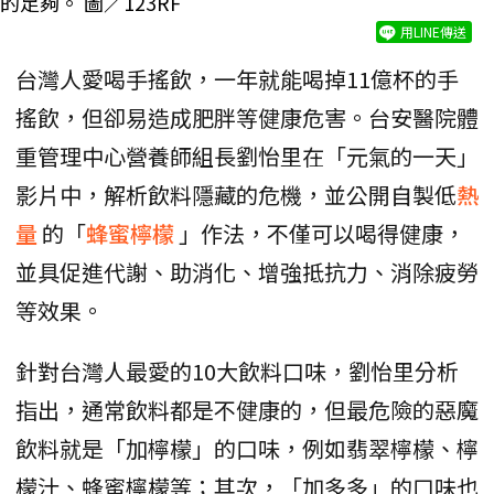
的足夠。 圖／123RF
用LINE傳送
台灣人愛喝手搖飲，一年就能喝掉11億杯的手
搖飲，但卻易造成肥胖等健康危害。台安醫院體
重管理中心營養師組長劉怡里在「元氣的一天」
影片中，解析飲料隱藏的危機，並公開自製低
熱
量
的「
蜂蜜檸檬
」作法，不僅可以喝得健康，
並具促進代謝、助消化、增強抵抗力、消除疲勞
等效果。
針對台灣人最愛的10大飲料口味，劉怡里分析
指出，通常飲料都是不健康的，但最危險的惡魔
飲料就是「加檸檬」的口味，例如翡翠檸檬、檸
檬汁、蜂蜜檸檬等；其次，「加多多」的口味也