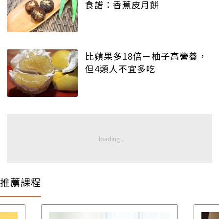
食譜：香蕉皮月餅
比蘋果多18倍－柚子高營養，
但4類人不宜多吃
推薦課程