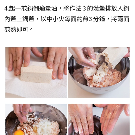
4.起一煎鍋倒適量油，將作法 3 的漢堡排放入鍋
內蓋上鍋蓋，以中小火每面約煎3 分鐘，將兩面
煎熟即可。