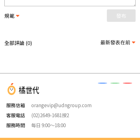
規範
發布
最新發表在前
全部評論 (
)
0
服務信箱
orangevip@udngroup.com
客服電話
(02)2649-1681按2
服務時間
每日 9:00～18:00