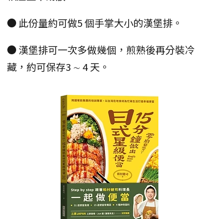
● 此份量約可做5 個手掌大小的漢堡排。
● 漢堡排可一次多做幾個，煎熟後再分裝冷
藏，約可保存3 ∼ 4 天。