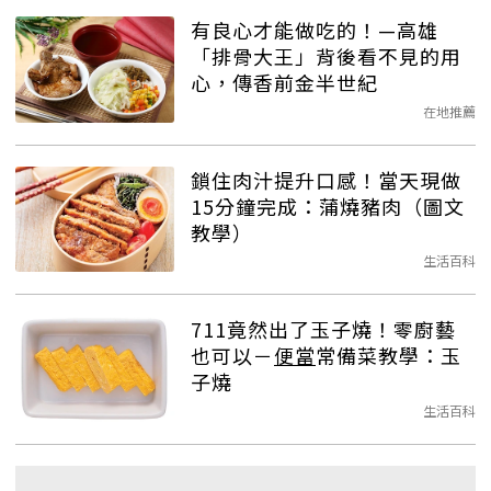
有良心才能做吃的！—高雄
「排骨大王」背後看不見的用
心，傳香前金半世紀
在地推薦
鎖住肉汁提升口感！當天現做
15分鐘完成：蒲燒豬肉（圖文
教學）
生活百科
711竟然出了玉子燒！零廚藝
也可以－
便當
常備菜教學：玉
子燒
生活百科