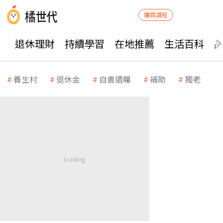
購買課程
退休理財
持續學習
在地推薦
生活百科
養生村
退休金
自書遺囑
補助
獨老