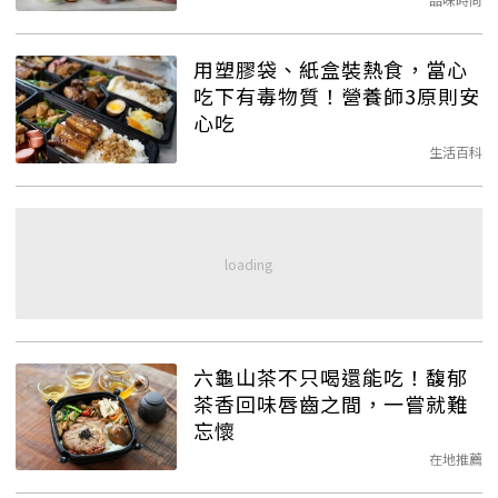
用塑膠袋、紙盒裝熱食，當心
吃下有毒物質！營養師3原則安
心吃
生活百科
六龜山茶不只喝還能吃！馥郁
茶香回味唇齒之間，一嘗就難
忘懷
在地推薦