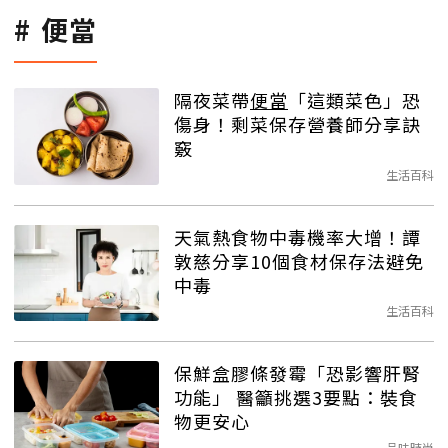
便當
隔夜菜帶
便當
「這類菜色」恐
傷身！剩菜保存營養師分享訣
竅
生活百科
天氣熱食物中毒機率大增！譚
敦慈分享10個食材保存法避免
中毒
生活百科
保鮮盒膠條發霉「恐影響肝腎
功能」 醫籲挑選3要點：裝食
物更安心
品味時尚