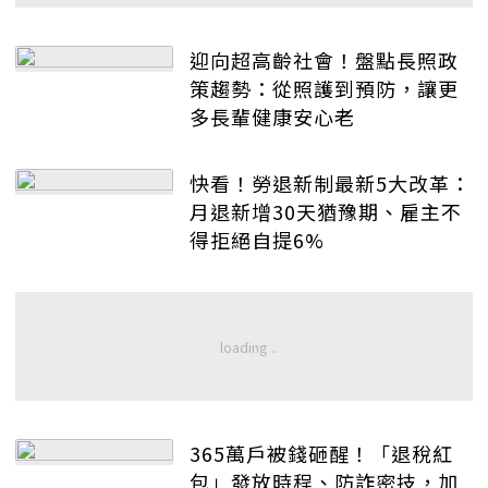
迎向超高齡社會！盤點長照政
策趨勢：從照護到預防，讓更
多長輩健康安心老
快看！勞退新制最新5大改革：
月退新增30天猶豫期、雇主不
得拒絕自提6%
365萬戶被錢砸醒！「退稅紅
包」發放時程、防詐密技，加