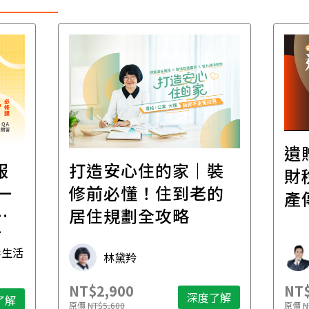
遺
報
打造安心住的家｜裝
財
一
修前必懂！住到老的
產
一
居住規劃全攻略
先
毒生活
林黛羚
NT$2,900
NT$
深度了解
了解
原價
NT$5,600
原價
N