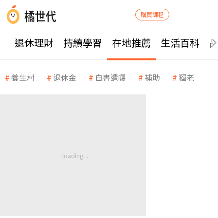
購買課程
退休理財
持續學習
在地推薦
生活百科
養生村
退休金
自書遺囑
補助
獨老