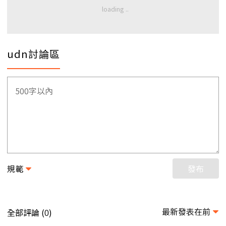
udn討論區
規範
發布
最新發表在前
全部評論 (
)
0