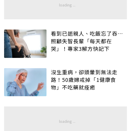
看到已逝親人、吃飯忘了吞…
照顧失智長輩「每天都在
哭」！專家3解方快記下
沒生重病，卻頭暈到無法走
路！50歲婦戒掉「1健康食
物」不吃藥就痊癒