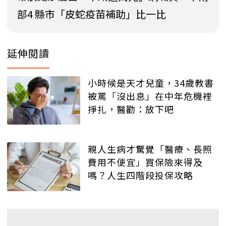
部4 縣市「皮蛇疫苗補助」比一比
延伸閱讀
小時候是天才兒童，34歲教書
被罵「沒出息」在中年危機裡
掙扎，醫勸：放下吧
親人生病才驚覺「醫療、長照
費用不便宜」買保險來得及
嗎？人生四階段投保攻略