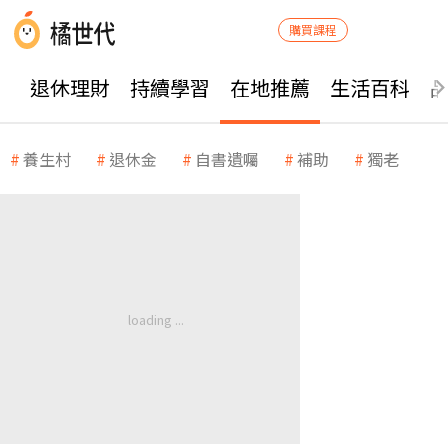
購買課程
退休理財
持續學習
在地推薦
生活百科
養生村
退休金
自書遺囑
補助
獨老