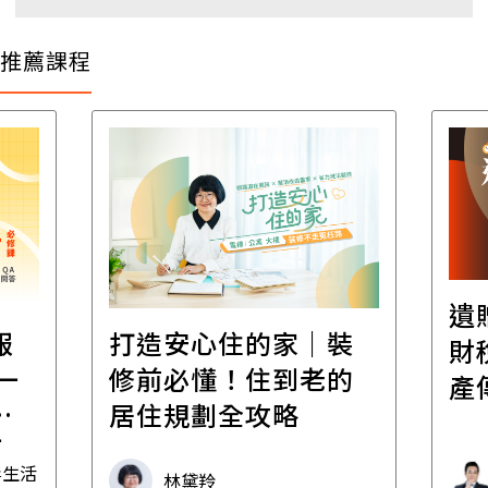
推薦課程
遺
報
打造安心住的家｜裝
財
一
修前必懂！住到老的
產
一
居住規劃全攻略
先
毒生活
林黛羚