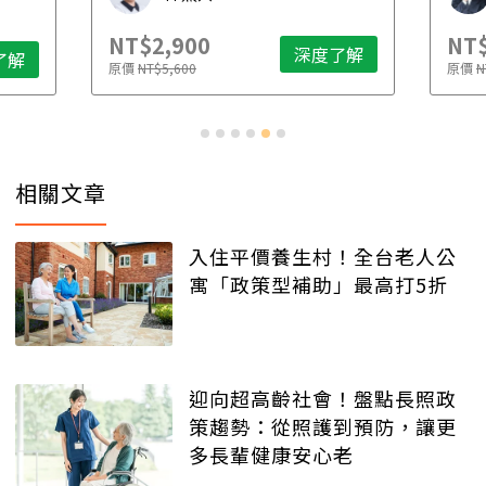
NT$2,900
NT$
深度了解
了解
原價
NT$5,600
原價
N
相關文章
入住平價養生村！全台老人公
寓「政策型補助」最高打5折
迎向超高齡社會！盤點長照政
策趨勢：從照護到預防，讓更
多長輩健康安心老