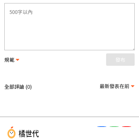
規範
發布
最新發表在前
全部評論 (
)
0