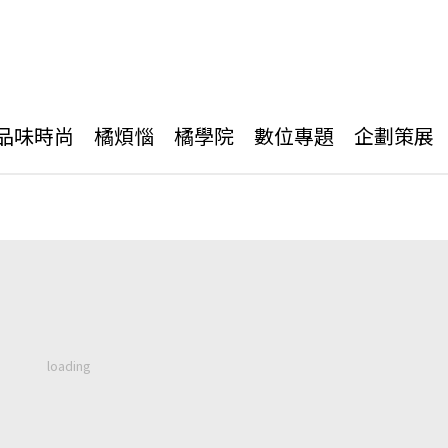
品味時尚
橘煩惱
橘學院
數位專題
企劃策展