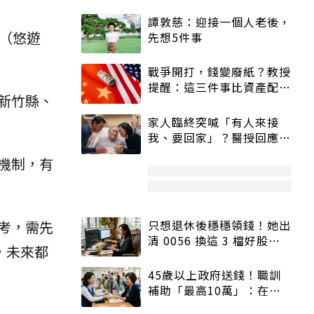
譚敦慈：迎接一個人老後，
（悠遊
先想5件事
戰爭開打，錢變廢紙？教授
提醒：這三件事比資產配置
新竹縣、
更重要！
家人臨終突喊「有人來接
我、要回家」？醫授回應方
式快學：避免抱憾終生
機制，有
考，需先
只想退休後穩穩領錢！她出
清 0056 換這 3 檔好股：
，未來都
股價高點照樣買
45歲以上政府送錢！職訓
補助「最高10萬」：在
職、待業都能申請