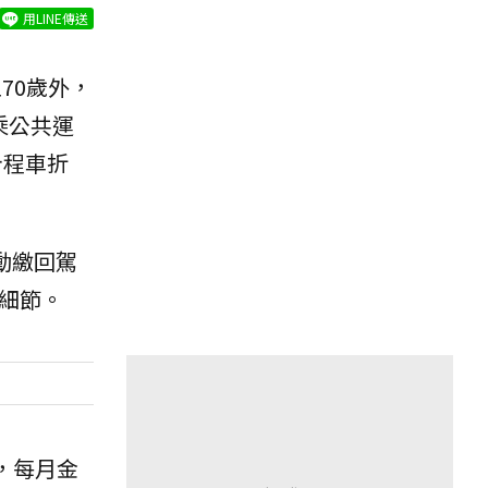
用LINE傳送
70歲外，
乘公共運
計程車折
動繳回駕
細節。
，每月金