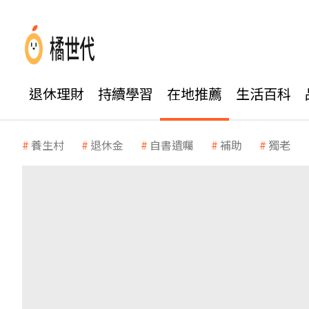
退休理財
持續學習
在地推薦
生活百科
養生村
退休金
自書遺囑
補助
獨老