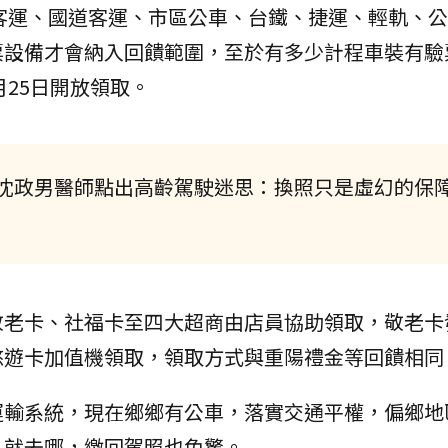
路客運、國道客運、市區公車、台鐵、捷運、輕軌、
票設備才會納入回饋範圍，至於有多少計程車裝有驗
月25日開放領取。
沈政男醫師點出高齡駕駛迷思：換照只是虛幻的保
敬老卡、社福卡至四大超商由店員協助領取，敬老卡
悠遊卡加值機領取，領取方式與重陽禮金等回饋相同
運輸系統，現在鄉鄉有公車，落實交通平權，偏鄉地
、就去哪，繳回駕照也免驚。