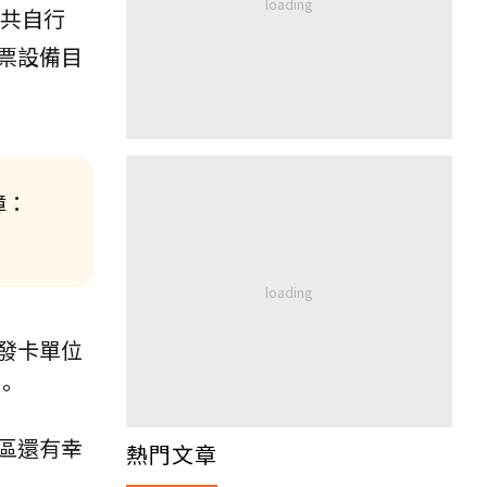
公共自行
票設備目
障：
發卡單位
。
區還有幸
熱門文章