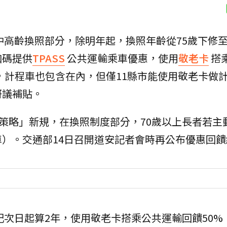
中高齡換照部分，除明年起，換照年齡從75歲下修至
加碼提供
TPASS
公共運輸乘車優惠，使用
敬老卡
搭
元，計程車也包含在內，但僅11縣市能使用敬老卡做
研議補貼。
三策略」新規，在換照制度部分，70歲以上長者若主
）。交通部14日召開道安記者會時再公布優惠回饋
記次日起算2年，使用敬老卡搭乘公共運輸回饋50%