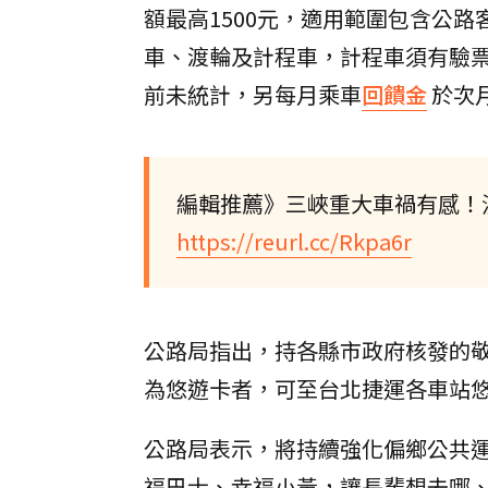
額最高1500元，適用範圍包含公
車、渡輪及計程車，計程車須有驗
前未統計，另每月乘車
回饋金
於次
編輯推薦》三峽重大車禍有感！
https://reurl.cc/Rkpa6r
公路局指出，持各縣市政府核發的
為悠遊卡者，可至台北捷運各車站
公路局表示，將持續強化偏鄉公共
福巴士、幸福小黃，讓長輩想去哪