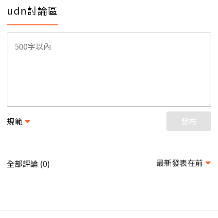
udn討論區
規範
發布
最新發表在前
全部評論 (
)
0