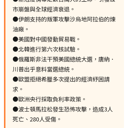
市崩盤與全球經濟衰退。
●伊朗支持的叛軍攻擊沙烏地阿拉伯的煉
油廠。
●美國對中國發動貿易戰。
●北韓進行第六次核試驗。
●俄羅斯非法干預美國總統大選，唐納．
川普出乎意料當選總統。
●歐盟拒絕希臘多次提出的經濟紓困請
求。
●歐洲央行採取負利率政策。
●波士頓馬拉松發生恐怖攻擊，造成3人
死亡、280人受傷。