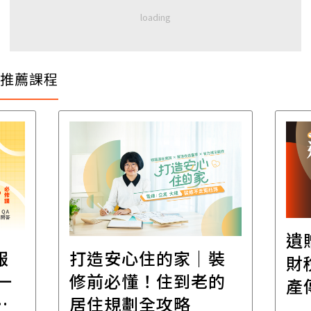
推薦課程
遺
報
打造安心住的家｜裝
財
一
修前必懂！住到老的
產
一
居住規劃全攻略