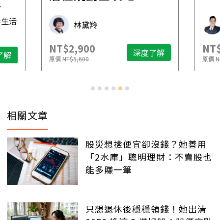
先
毒生活
林黛羚
NT$2,900
NT$
深度了解
了解
原價
NT$5,600
原價
N
相關文章
股災想撿便宜卻沒錢？她善用
「2水庫」聰明理財：不賣股也
能多賺一筆
只想退休後穩穩領錢！她出清