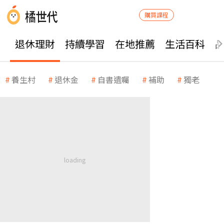
購買課程
退休理財
持續學習
在地推薦
生活百科
養生村
退休金
自書遺囑
補助
獨老