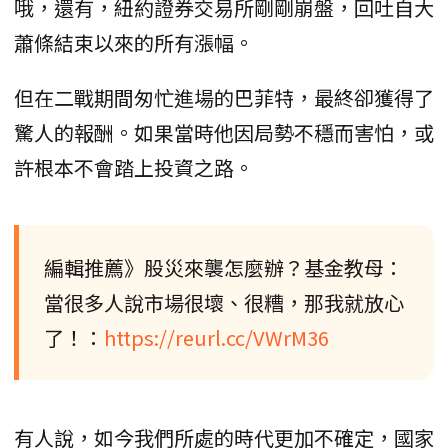
哦，還有，紐約證券交易所剛剛崩盤，回吐自大
蕭條結束以來的所有漲幅。
但在二戰期間匆忙進場的巴菲特，最終卻獲得了
驚人的報酬。如果當時他因局勢不穩而害怕，或
許根本不會踏上投資之路。
編輯推薦》股災來襲怎麼辦？基金教母：
當很多人說市場很壞、很糟，那我就放心
了！：
https://reurl.cc/VWrM36
有人說，如今我們所處的時代更加不確定，國家