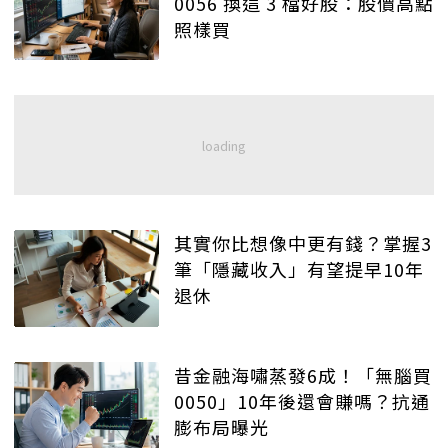
0056 換這 3 檔好股：股價高點
照樣買
其實你比想像中更有錢？掌握3
筆「隱藏收入」有望提早10年
退休
昔金融海嘯蒸發6成！「無腦買
0050」10年後還會賺嗎？抗通
膨布局曝光