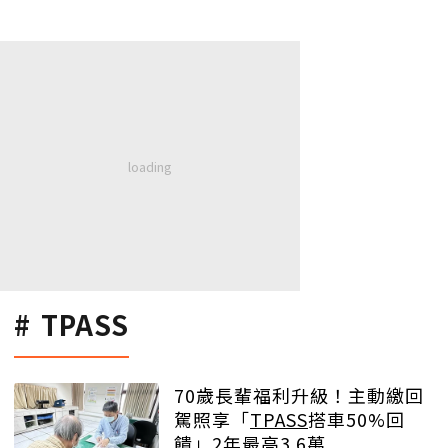
TPASS
70歲長輩福利升級！主動繳回
駕照享「
TPASS
搭車50%回
饋」2年最高3.6萬