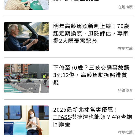
在地推薦
明年高齡駕照新制上線！70歲
起定期換照、風險評估，專家
提2大隱憂需配套
在地推薦
下修至70歲？三峽交通事故釀
3死12傷，高齡駕駛換照遭質
疑
持續學習
2025最新北捷常客優惠！
TPASS
搭捷運也能領？4招查詢
回饋金
在地推薦