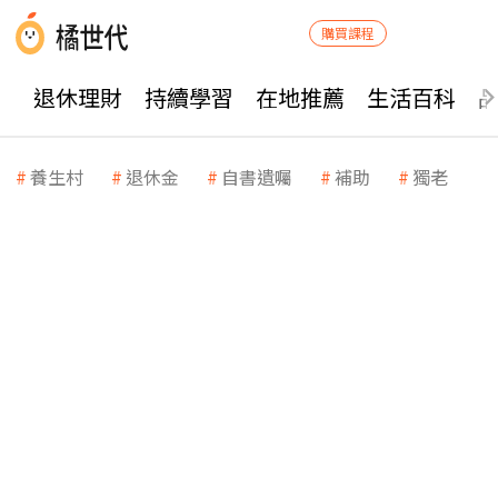
購買課程
退休理財
持續學習
在地推薦
生活百科
養生村
退休金
自書遺囑
補助
獨老