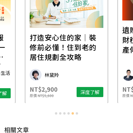
遺
報
打造安心住的家｜裝
財
一
修前必懂！住到老的
產
一
居住規劃全攻略
先
毒生活
林黛羚
NT$2,900
NT$
深度了解
了解
原價
NT$5,600
原價
N
相關文章