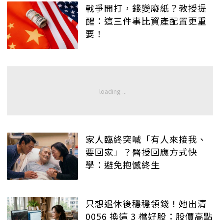
戰爭開打，錢變廢紙？教授提
醒：這三件事比資產配置更重
要！
家人臨終突喊「有人來接我、
要回家」？醫授回應方式快
學：避免抱憾終生
只想退休後穩穩領錢！她出清
0056 換這 3 檔好股：股價高點