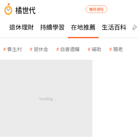
購買課程
退休理財
持續學習
在地推薦
生活百科
養生村
退休金
自書遺囑
補助
獨老