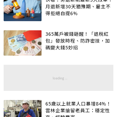
月退新增30天猶豫期、雇主不
得拒絕自提6%
365萬戶被錢砸醒！「退稅紅
包」發放時程、防詐密技，加
碼變大錢5妙招
65歲以上就業人口暴增84%！
雲林企業搶留老員工：穩定性