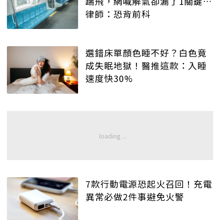
踹飛，網喊解氣卻漏了1關鍵…
律師：恐背前科
選錯床單顏色睡不好？白色竟
成失眠地獄！醫推這款：入睡
速度快30%
7款行動電源恐起火召回！充電
異常必做2件事避免火警