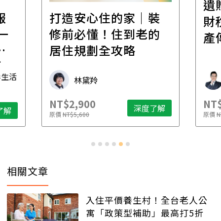
遺
報
打造安心住的家｜裝
財
一
修前必懂！住到老的
產
一
居住規劃全攻略
先
毒生活
林黛羚
NT$2,900
NT$
深度了解
了解
原價
NT$5,600
原價
N
相關文章
入住平價養生村！全台老人公
寓「政策型補助」最高打5折