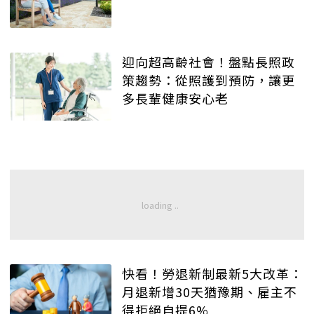
迎向超高齡社會！盤點長照政
策趨勢：從照護到預防，讓更
多長輩健康安心老
快看！勞退新制最新5大改革：
月退新增30天猶豫期、雇主不
得拒絕自提6%