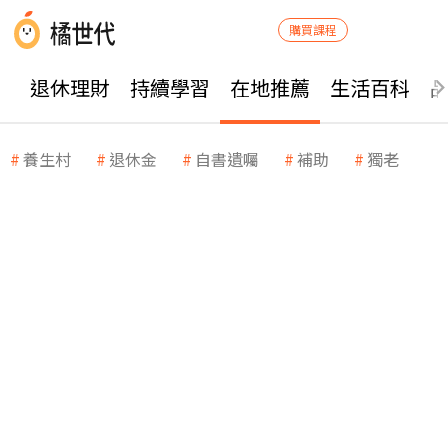
購買課程
退休理財
持續學習
在地推薦
生活百科
養生村
退休金
自書遺囑
補助
獨老