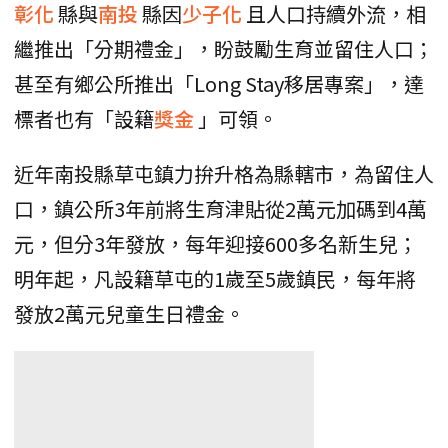
彰化
縣與
南投
縣因
少子化
且人口持續外流，相
繼推出「分期禮金」，盼鼓勵生育並留住人口；
甚至有鄉公所推出「Long Stay移居專案」，達
標者也有「設籍
獎金
」可領。
近年南投縣草屯鎮力拚升格為縣轄市，為留住人
口，鎮公所3年前將生育津貼從2萬元加碼到4萬
元，但分3年發放，每年迎接600多名新生兒；
明年起，凡設籍草屯的1歲至5歲鎮民，每年將
發放2萬元兒童生日禮金。