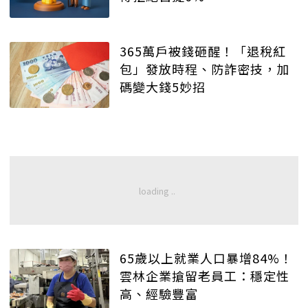
365萬戶被錢砸醒！「退稅紅
包」發放時程、防詐密技，加
碼變大錢5妙招
65歲以上就業人口暴增84%！
雲林企業搶留老員工：穩定性
高、經驗豐富