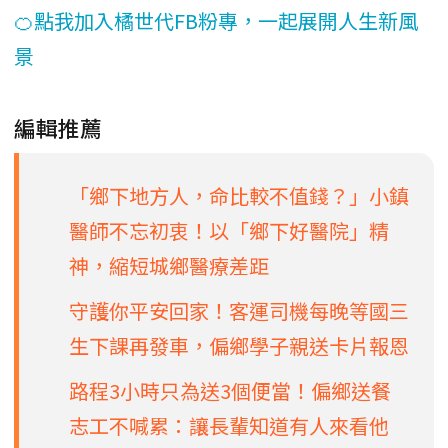
🍊點我加入橘世代FB粉專，一起展開人生新風
景
編輯推薦
「鄉下地方人，命比較不值錢？」小鎮
醫師不忘初衷！以「鄉下好醫院」精
神，縮短城鄉醫療差距
守護你平安回家！客運司機每晚等國三
生下課再發車，偏鄉學子親送卡片報恩
路程3小時只為送3個便當！偏鄉送餐
志工不喊累：讓長輩知道有人來看他