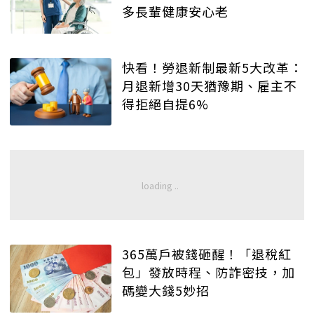
多長輩健康安心老
快看！勞退新制最新5大改革：
月退新增30天猶豫期、雇主不
得拒絕自提6%
365萬戶被錢砸醒！「退稅紅
包」發放時程、防詐密技，加
碼變大錢5妙招