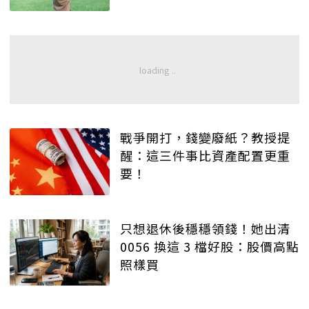
戰爭開打，錢變廢紙？教授提
醒：這三件事比資產配置更重
要！
只想退休後穩穩領錢！她出清
0056 換這 3 檔好股：股價高點
照樣買