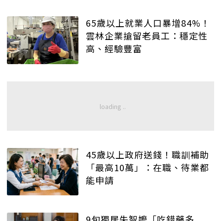
65歲以上就業人口暴增84%！
雲林企業搶留老員工：穩定性
高、經驗豐富
45歲以上政府送錢！職訓補助
「最高10萬」：在職、待業都
能申請
9旬獨居失智嬤「吃錯藥多