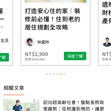
遺
報
打造安心住的家｜裝
財
一
修前必懂！住到老的
產
一
居住規劃全攻略
先
毒生活
林黛羚
NT$2,900
NT$
深度了解
了解
原價
NT$5,600
原價
N
相關文章
迎向超高齡社會！盤點長照政
策趨勢：從照護到預防，讓更