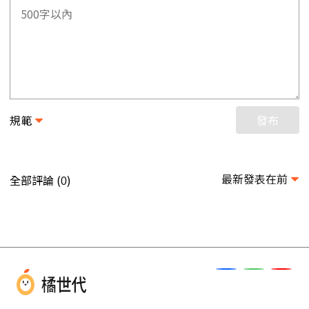
規範
發布
最新發表在前
全部評論 (
)
0