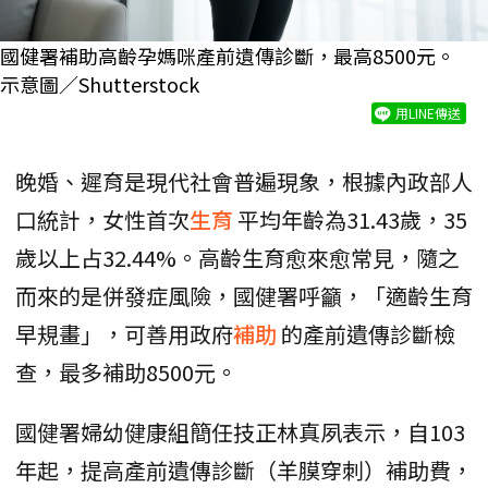
國健署補助高齡孕媽咪產前遺傳診斷，最高8500元。
示意圖／Shutterstock
用LINE傳送
晚婚、遲育是現代社會普遍現象，根據內政部人
口統計，女性首次
生育
平均年齡為31.43歲，35
歲以上占32.44%。高齡生育愈來愈常見，隨之
而來的是併發症風險，國健署呼籲，「適齡生育
早規畫」，可善用政府
補助
的產前遺傳診斷檢
查，最多補助8500元。
國健署婦幼健康組簡任技正林真夙表示，自103
年起，提高產前遺傳診斷（羊膜穿刺）補助費，