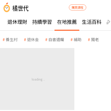
購買課程
退休理財
持續學習
在地推薦
生活百科
養生村
退休金
自書遺囑
補助
獨老