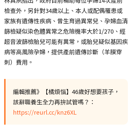
林真夙指出，政府目前補助每位孕婦14次產前
檢查外，另針對34歲以上、本人或配偶罹患或
家族有遺傳性疾病、曾生育過異常兒、孕婦血清
篩檢疑似染色體異常之危險機率大於1/270、經
超音波篩檢胎兒可能有異常，或胎兒疑似基因疾
病等高風險孕婦，提供產前遺傳診斷（羊膜穿
刺）費用。
編輯推薦》【橘煩惱】46歲好想要孩子，
該辭職養生全力再拚試管嗎？：
https://reurl.cc/knz6XL