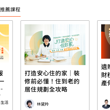
推薦課程
遺
報
打造安心住的家｜裝
財
一
修前必懂！住到老的
產
一
居住規劃全攻略
先
毒生活
林黛羚