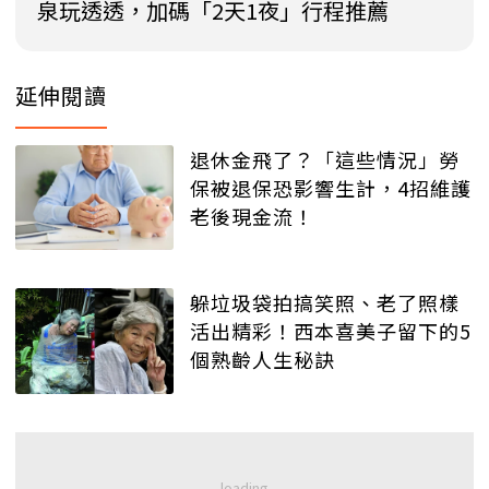
泉玩透透，加碼「2天1夜」行程推薦
延伸閱讀
退休金飛了？「這些情況」勞
保被退保恐影響生計，4招維護
老後現金流！
躲垃圾袋拍搞笑照、老了照樣
活出精彩！西本喜美子留下的5
個熟齡人生秘訣