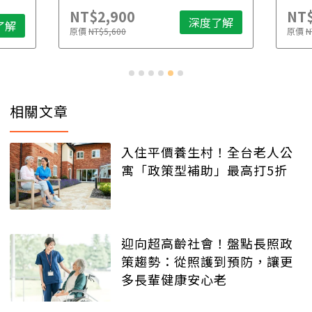
NT$2,900
NT$
深度了解
了解
原價
NT$5,600
原價
N
相關文章
入住平價養生村！全台老人公
寓「政策型補助」最高打5折
迎向超高齡社會！盤點長照政
策趨勢：從照護到預防，讓更
多長輩健康安心老