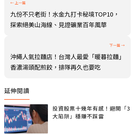
九份不只老街！水金九打卡秘境TOP10，
探索絕美山海線、見證礦業百年風華
沖繩人氣拉麵店！台灣人最愛「暖暮拉麵」
香濃湯頭配煎餃，排隊再久也要吃
延伸閱讀
投資股票十幾年有感！避開「3
大陷阱」穩賺不踩雷