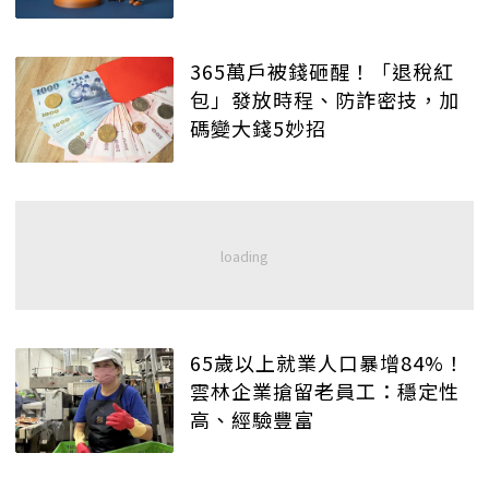
365萬戶被錢砸醒！「退稅紅
包」發放時程、防詐密技，加
碼變大錢5妙招
65歲以上就業人口暴增84%！
雲林企業搶留老員工：穩定性
高、經驗豐富