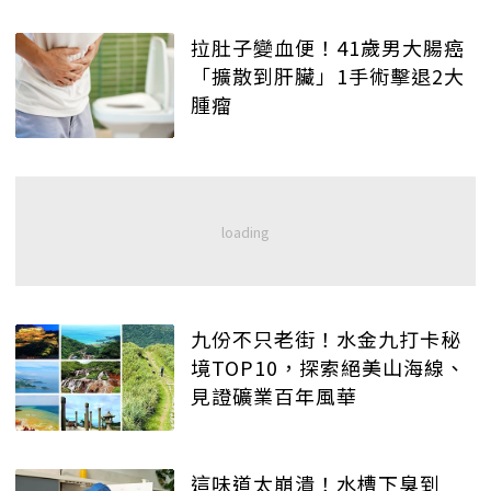
拉肚子變血便！41歲男大腸癌
「擴散到肝臟」1手術擊退2大
腫瘤
九份不只老街！水金九打卡秘
境TOP10，探索絕美山海線、
見證礦業百年風華
這味道太崩潰！水槽下臭到