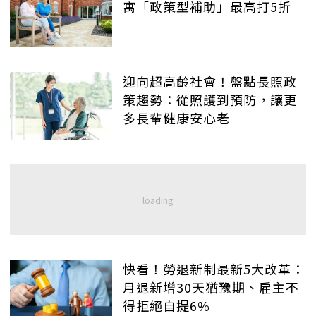
寓「政策型補助」最高打5折
迎向超高齡社會！盤點長照政
策趨勢：從照護到預防，讓更
多長輩健康安心老
快看！勞退新制最新5大改革：
月退新增30天猶豫期、雇主不
得拒絕自提6%