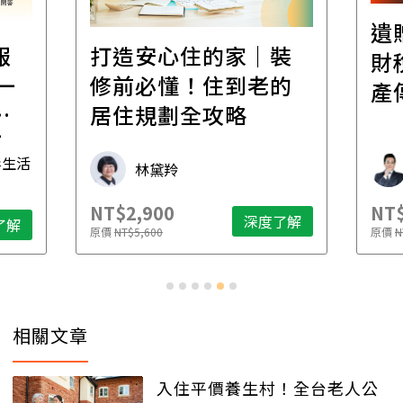
遺
報
打造安心住的家｜裝
財
一
修前必懂！住到老的
產
一
居住規劃全攻略
先
毒生活
林黛羚
NT$2,900
NT$
深度了解
了解
原價
NT$5,600
原價
N
相關文章
入住平價養生村！全台老人公