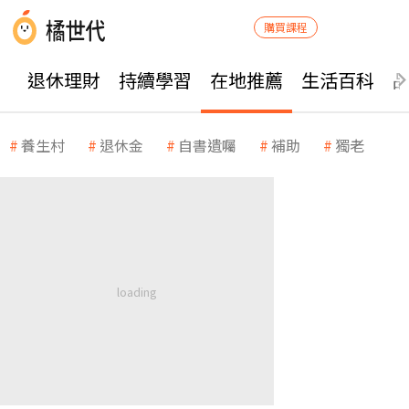
購買課程
退休理財
持續學習
在地推薦
生活百科
養生村
退休金
自書遺囑
補助
獨老