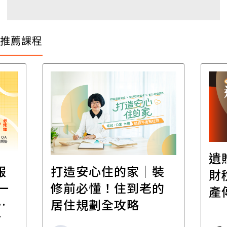
推薦課程
遺
報
打造安心住的家｜裝
財
一
修前必懂！住到老的
產
一
居住規劃全攻略
先