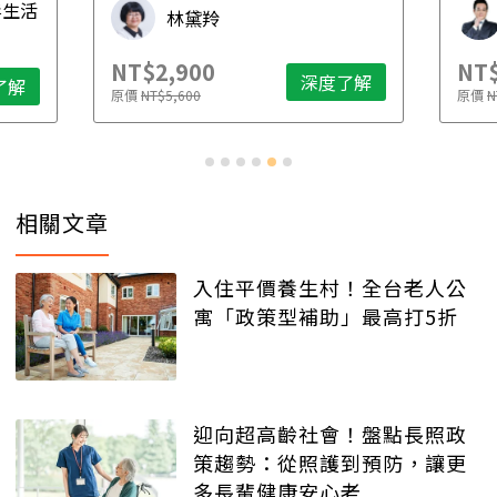
毒生活
林黛羚
NT$2,900
NT$
深度了解
了解
原價
NT$5,600
原價
N
相關文章
入住平價養生村！全台老人公
寓「政策型補助」最高打5折
迎向超高齡社會！盤點長照政
策趨勢：從照護到預防，讓更
多長輩健康安心老