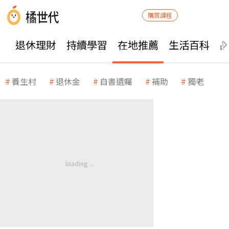
購買課程
退休理財
持續學習
在地推薦
生活百科
養生村
退休金
自書遺囑
補助
獨老