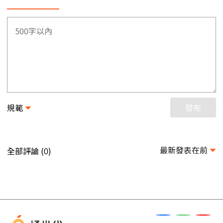
規範
發布
最新發表在前
全部評論 (
)
0