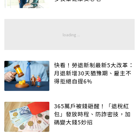
快看！勞退新制最新5大改革：
月退新增30天猶豫期、雇主不
得拒絕自提6%
365萬戶被錢砸醒！「退稅紅
包」發放時程、防詐密技，加
碼變大錢5妙招