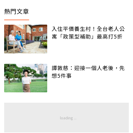
熱門文章
入住平價養生村！全台老人公
寓「政策型補助」最高打5折
譚敦慈：迎接一個人老後，先
想5件事