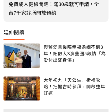
免費成人健檢開跑！滿30歲就可申請，全
台7千家診所開放預約
延伸閱讀
與舊愛具俊曄幸福婚姻不到3
年！細數大S演藝圈5段情「為
愛付出滿身傷」
大年初九「天公生」祈福攻
略！把握吉時參拜，開啟整年
好運