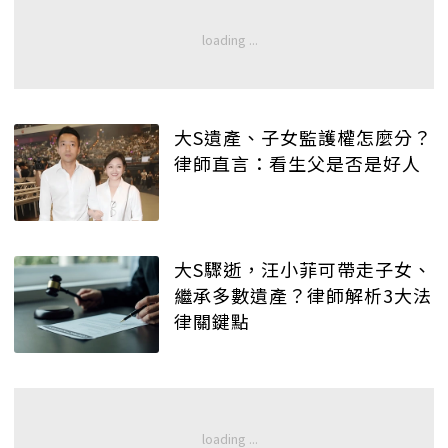
大S遺產、子女監護權怎麼分？
律師直言：看生父是否是好人
大S驟逝，汪小菲可帶走子女、
繼承多數遺產？律師解析3大法
律關鍵點