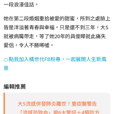
一段浪漫佳話。
她在第二段婚姻重拾被愛的甜蜜，所到之處臉上
皆是洋溢著青春與幸福。只是還不到三年，大S
就被病魔帶走，等了她20年的具俊曄就此痛失
愛侶，令人不勝唏噓。
🍊點我加入橘世代FB粉專，一起展開人生新風
景
編輯推薦
大S流感併發肺炎離世！重症醫警告
「流感恐致命」揭6大警訊＋4預防方