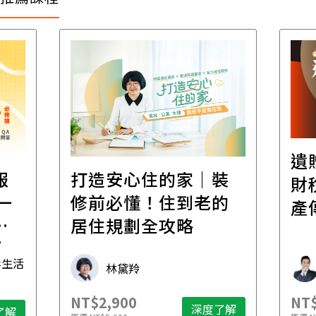
遺贈稅規劃直播課│
家｜裝
財稅專家親授，讓資
到老的
產傳承更有效率
略
財稅專家 朱家棟
NT$2,500
深度了解
深度了解