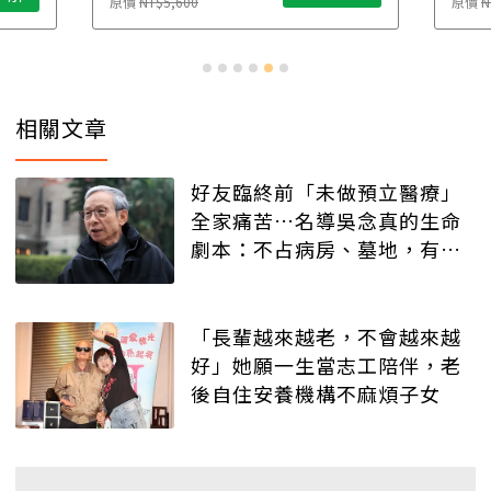
原價
NT$4,888
相關文章
好友臨終前「未做預立醫療」
全家痛苦…名導吳念真的生命
劇本：不占病房、墓地，有人
記得就好
「長輩越來越老，不會越來越
好」她願一生當志工陪伴，老
後自住安養機構不麻煩子女