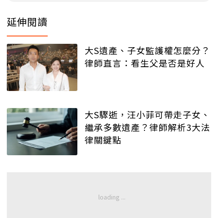
延伸閱讀
大S遺產、子女監護權怎麼分？
律師直言：看生父是否是好人
大S驟逝，汪小菲可帶走子女、
繼承多數遺產？律師解析3大法
律關鍵點