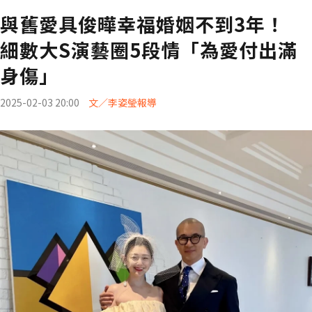
與舊愛具俊曄幸福婚姻不到3年！
細數大S演藝圈5段情「為愛付出滿
身傷」
2025-02-03 20:00
文／李姿瑩報導