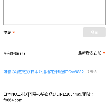
規範
發布
最新發表在前
全部評論 (
)
2
可馨の秘密遊び日本外送櫻花妹服務TGyy9882
7 天內
日本NO.1外送|可馨の秘密遊びLINE:2054489/網站：
fb664.com