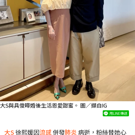
大S與具俊曄婚後生活恩愛甜蜜。 圖／擷自IG
用LINE傳送
大S
徐熙媛因
流感
併發
肺炎
病逝，粉絲替她心