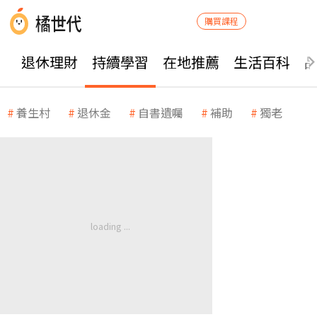
購買課程
退休理財
持續學習
在地推薦
生活百科
養生村
退休金
自書遺囑
補助
獨老