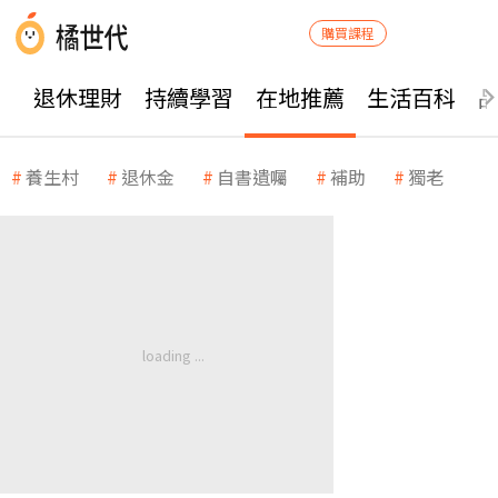
購買課程
退休理財
持續學習
在地推薦
生活百科
養生村
退休金
自書遺囑
補助
獨老