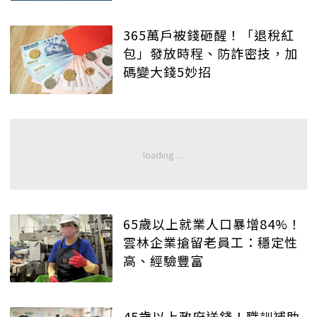
365萬戶被錢砸醒！「退稅紅
包」發放時程、防詐密技，加
碼變大錢5妙招
65歲以上就業人口暴增84%！
雲林企業搶留老員工：穩定性
高、經驗豐富
45歲以上政府送錢！職訓補助