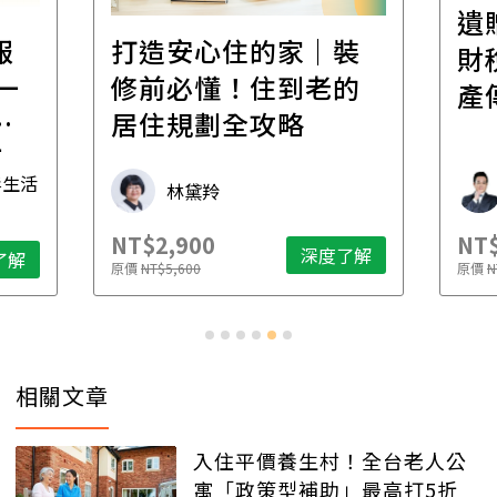
遺
報
打造安心住的家｜裝
財
一
修前必懂！住到老的
產
一
居住規劃全攻略
先
毒生活
林黛羚
NT$2,900
NT$
深度了解
了解
原價
NT$5,600
原價
N
相關文章
入住平價養生村！全台老人公
寓「政策型補助」最高打5折