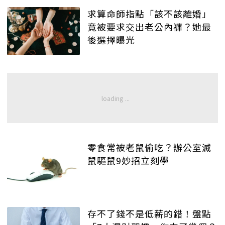
求算命師指點「該不該離婚」
竟被要求交出老公內褲？她最
後選擇曝光
零食常被老鼠偷吃？辦公室滅
鼠驅鼠9妙招立刻學
存不了錢不是低薪的錯！盤點