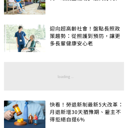
迎向超高齡社會！盤點長照政
策趨勢：從照護到預防，讓更
多長輩健康安心老
快看！勞退新制最新5大改革：
月退新增30天猶豫期、雇主不
得拒絕自提6%