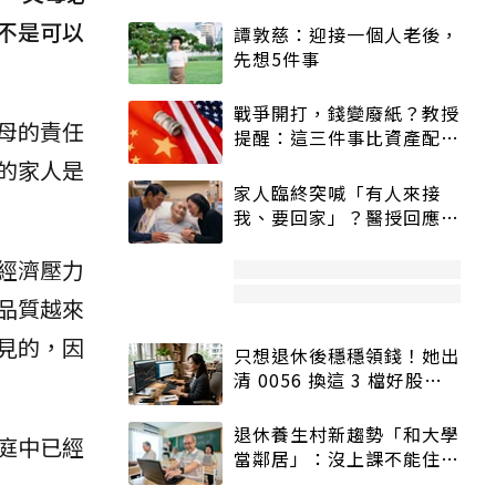
不是可以
譚敦慈：迎接一個人老後，
先想5件事
戰爭開打，錢變廢紙？教授
母的責任
提醒：這三件事比資產配置
更重要！
的家人是
家人臨終突喊「有人來接
我、要回家」？醫授回應方
式快學：避免抱憾終生
經濟壓力
品質越來
見的，因
只想退休後穩穩領錢！她出
清 0056 換這 3 檔好股：
股價高點照樣買
退休養生村新趨勢「和大學
庭中已經
當鄰居」：沒上課不能住、
宿舍變養老房