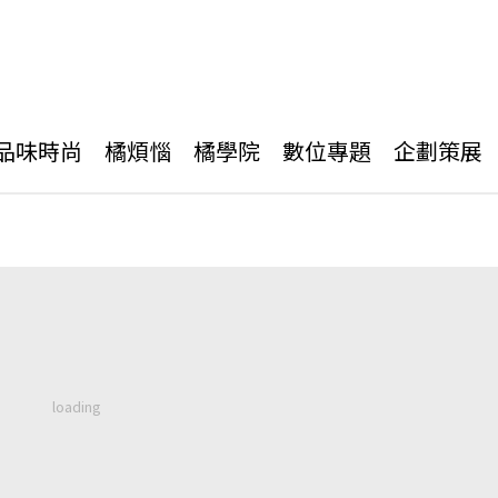
品味時尚
橘煩惱
橘學院
數位專題
企劃策展