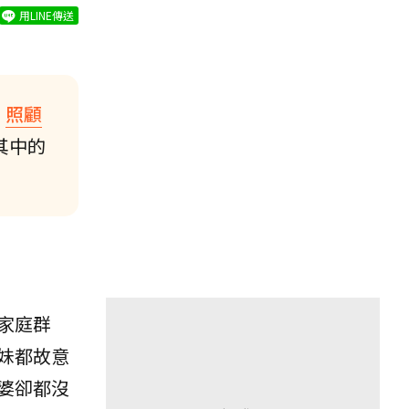
用LINE傳送
，
照顧
其中的
家庭群
妹都故意
婆卻都沒