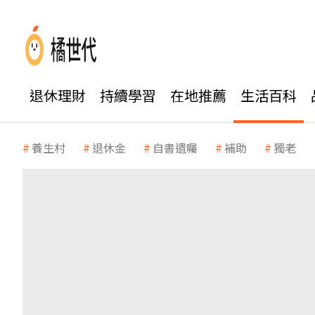
退休理財
持續學習
在地推薦
生活百科
養生村
退休金
自書遺囑
補助
獨老