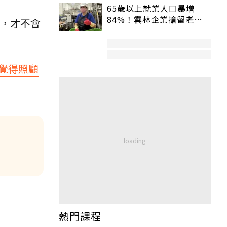
65歲以上就業人口暴增
84%！雲林企業搶留老員
，才不會
工：穩定性高、經驗豐富
覺得照顧
熱門課程