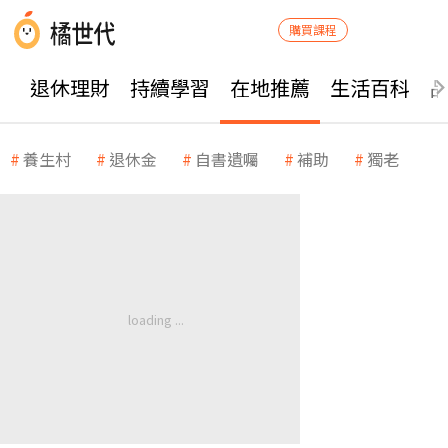
購買課程
退休理財
持續學習
在地推薦
生活百科
養生村
退休金
自書遺囑
補助
獨老