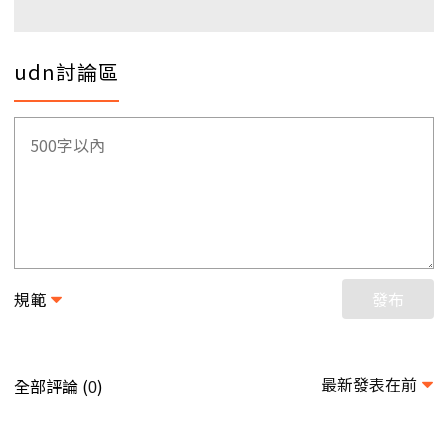
udn討論區
規範
發布
最新發表在前
全部評論 (
)
0