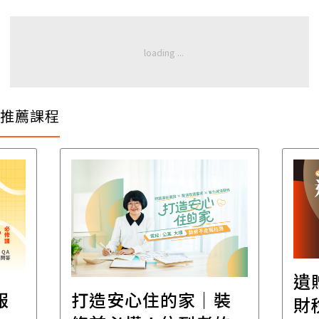
推薦課程
遺
報
打造安心住的家｜裝
財