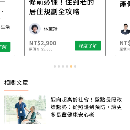
一
修前必懂！住到老的
產
一
居住規劃全攻略
先
毒生活
林黛羚
NT$2,900
NT$
深度了解
了解
原價
NT$5,600
原價
N
相關文章
迎向超高齡社會！盤點長照政
策趨勢：從照護到預防，讓更
多長輩健康安心老