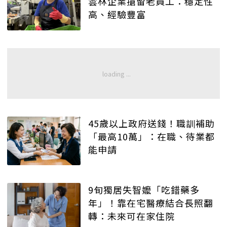
雲林企業搶留老員工：穩定性
高、經驗豐富
45歲以上政府送錢！職訓補助
「最高10萬」：在職、待業都
能申請
9旬獨居失智嬤「吃錯藥多
年」！靠在宅醫療結合長照翻
轉：未來可在家住院