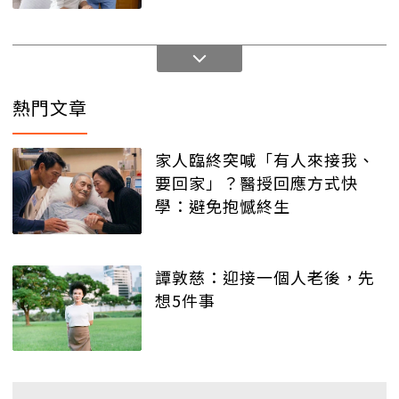
熱門文章
家人臨終突喊「有人來接我、
要回家」？醫授回應方式快
學：避免抱憾終生
譚敦慈：迎接一個人老後，先
想5件事