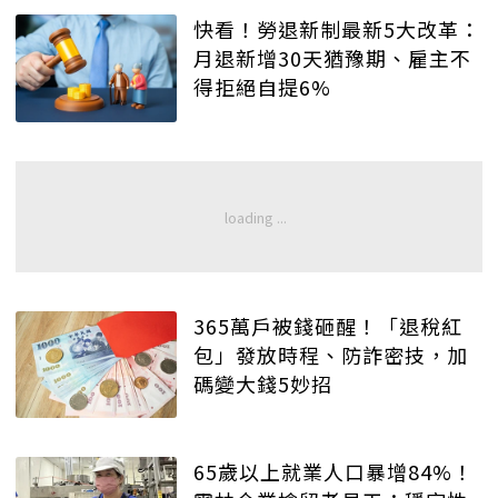
快看！勞退新制最新5大改革：
月退新增30天猶豫期、雇主不
得拒絕自提6%
365萬戶被錢砸醒！「退稅紅
包」發放時程、防詐密技，加
碼變大錢5妙招
65歲以上就業人口暴增84%！