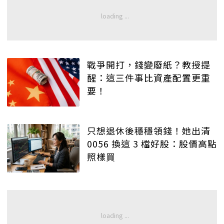
戰爭開打，錢變廢紙？教授提
醒：這三件事比資產配置更重
要！
只想退休後穩穩領錢！她出清
0056 換這 3 檔好股：股價高點
照樣買