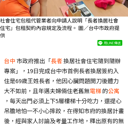
社會住宅包租代管業者向申請人說明「長者換居社會
住宅」包租契約內容規定及流程。 圖／台中市政府提
供
用LINE傳送
台中
市政府推出「
長者
換居社會住宅隨到隨辦
專案」，19日完成台中市首例長者換居簽約入
住是69歲王姓長者，他因心臟問題開刀後體力
大不如前，且年邁夫婦倆住老舊無
電梯
的
公寓
，每天出門必須上下5層樓梯十分吃力，還提心
吊膽地怕一不小心摔跤，在得知市府的換居計畫
後，經與家人討論及考量工作地，釋出原有的無