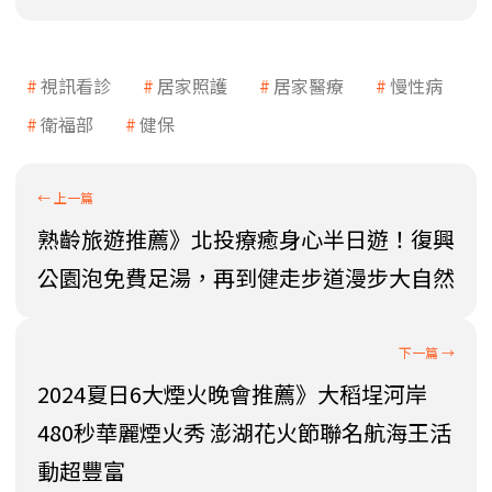
視訊看診
居家照護
居家醫療
慢性病
衛福部
健保
熟齡旅遊推薦》北投療癒身心半日遊！復興
公園泡免費足湯，再到健走步道漫步大自然
2024夏日6大煙火晚會推薦》大稻埕河岸
480秒華麗煙火秀 澎湖花火節聯名航海王活
動超豐富