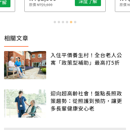
深度了解
了解
原價
NT$5,600
原價
N
相關文章
入住平價養生村！全台老人公
寓「政策型補助」最高打5折
迎向超高齡社會！盤點長照政
策趨勢：從照護到預防，讓更
多長輩健康安心老