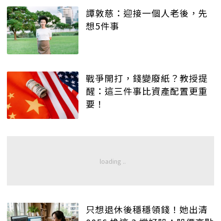
譚敦慈：迎接一個人老後，先
想5件事
戰爭開打，錢變廢紙？教授提
醒：這三件事比資產配置更重
要！
只想退休後穩穩領錢！她出清