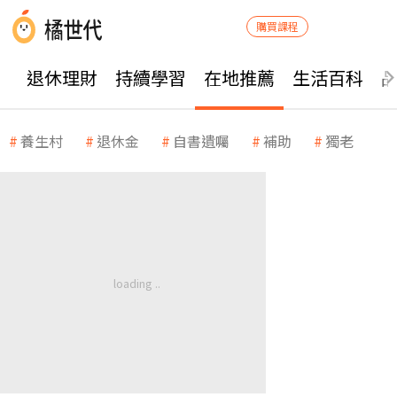
購買課程
退休理財
持續學習
在地推薦
生活百科
養生村
退休金
自書遺囑
補助
獨老