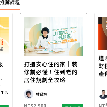
推薦課程
遺
報
打造安心住的家｜裝
財
一
修前必懂！住到老的
產
一
居住規劃全攻略
先
毒生活
林黛羚
NT$2,900
NT$