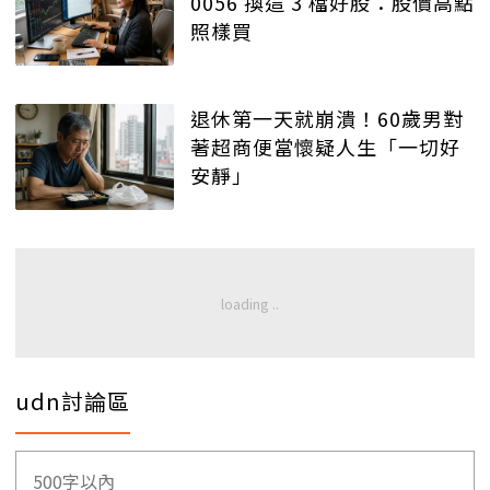
0056 換這 3 檔好股：股價高點
照樣買
退休第一天就崩潰！60歲男對
著超商便當懷疑人生「一切好
安靜」
udn討論區