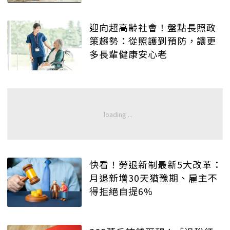
迎向超高齡社會！盤點長照政
策趨勢：從照護到預防，讓更
多長輩健康安心老
快看！勞退新制最新5大改革：
月退新增30天猶豫期、雇主不
得拒絕自提6%