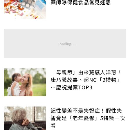
藥師曝保健食品常見迷思
「母親節」由來藏感人洋蔥！
康乃馨故事、超NG「2禮物」
…慶祝提案TOP3
記性變差不是失智症！假性失
智竟是「老年憂鬱」5特徵一次
看