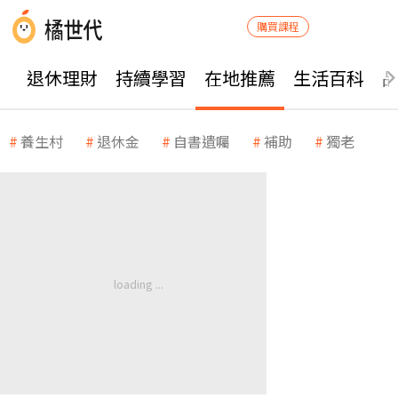
購買課程
退休理財
持續學習
在地推薦
生活百科
養生村
退休金
自書遺囑
補助
獨老