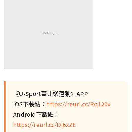
《U-Sport臺北樂運動》APP
iOS下載點：
https://reurl.cc/Rq120x
Android下載點：
https://reurl.cc/Dj6xZE