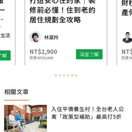
財
一
修前必懂！住到老的
產
一
居住規劃全攻略
先
毒生活
林黛羚
NT$2,900
NT$
深度了解
了解
原價
NT$5,600
原價
N
相關文章
入住平價養生村！全台老人公
寓「政策型補助」最高打5折