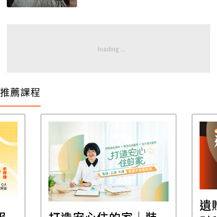
推薦課程
遺
報
打造安心住的家｜裝