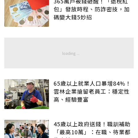
365萬戶被錢砸醒！「退稅紅
包」發放時程、防詐密技，加
碼變大錢5妙招
65歲以上就業人口暴增84%！
雲林企業搶留老員工：穩定性
高、經驗豐富
45歲以上政府送錢！職訓補助
「最高10萬」：在職、待業都