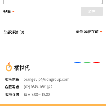
規範
發布
最新發表在前
全部評論 (
)
0
服務信箱
orangevip@udngroup.com
客服電話
(02)2649-1681按2
服務時間
每日 9:00～18:00