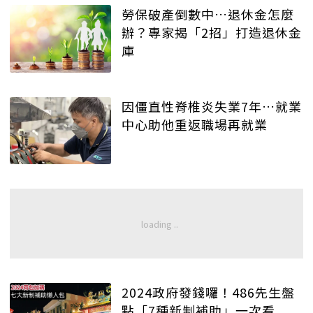
勞保破產倒數中…退休金怎麼
辦？專家揭「2招」打造退休金
庫
因僵直性脊椎炎失業7年…就業
中心助他重返職場再就業
2024政府發錢囉！486先生盤
點「7種新制補助」一次看