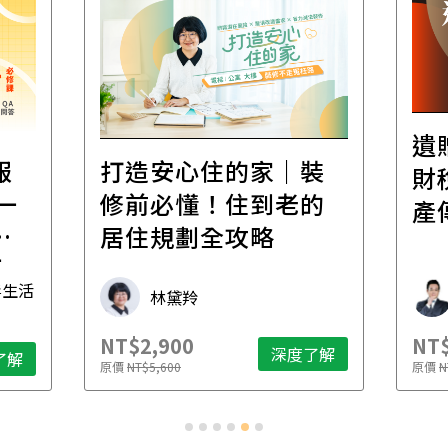
遺
報
打造安心住的家｜裝
財
一
修前必懂！住到老的
產
一
居住規劃全攻略
先
毒生活
林黛羚
NT$2,900
NT$
深度了解
了解
原價
NT$5,600
原價
N