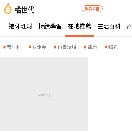
購買課程
退休理財
持續學習
在地推薦
生活百科
養生村
退休金
自書遺囑
補助
獨老