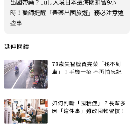
出國帶藥？Lulu入境日本遭海關扣留9小
時！醫師提醒「帶藥出國旅遊」務必注意這
些事
延伸閱讀
78歲失智嬤買完菜「找不到
車」！手機一招 不再怕忘記
如何判斷「囤積症」？長輩多
因「這件事」難改囤物習慣！