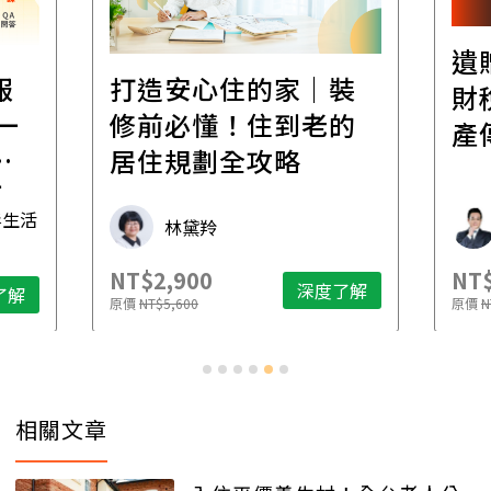
遺
報
打造安心住的家｜裝
財
一
修前必懂！住到老的
產
一
居住規劃全攻略
先
毒生活
林黛羚
NT$2,900
NT$
深度了解
了解
原價
NT$5,600
原價
N
相關文章