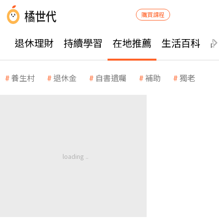
購買課程
退休理財
持續學習
在地推薦
生活百科
養生村
退休金
自書遺囑
補助
獨老