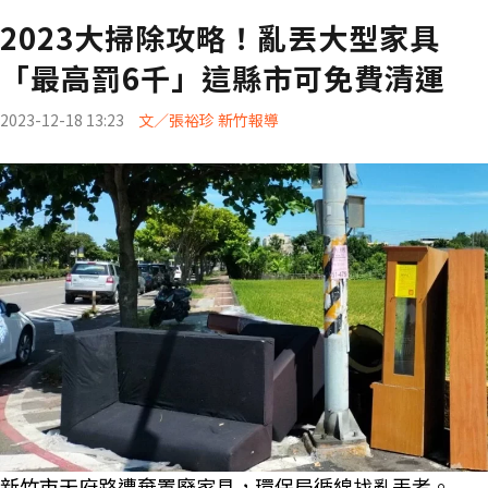
2023大掃除攻略！亂丟大型家具
「最高罰6千」這縣市可免費清運
2023-12-18 13:23
文／張裕珍 新竹報導
新竹市天府路遭棄置廢家具，環保局循線找亂丟者。