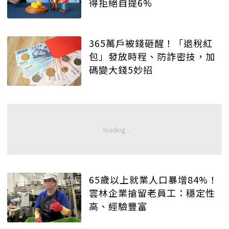
得拒絕自提6%
365萬戶被錢砸醒！「退稅紅
包」發放時程、防詐密技，加
碼變大錢5妙招
65歲以上就業人口暴增84%！
雲林企業搶留老員工：穩定性
高、經驗豐富