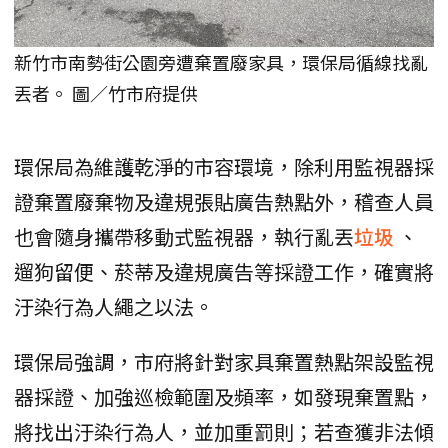
新竹市南勢街公園旁遭棄置廢家具，環保局循線找亂
丟者。 圖／竹市府提供
環保局為維護乾淨的市容環境，除利用監視器採
證棄置廢棄物及違規張貼廣告熱點外，稽查人員
也會隨身攜帶移動式監視器，執行亂丟
垃圾
、
遛狗留便、菸蒂及違規廣告等採證工作，確實將
汙染行為人繩之以法。
環保局強調，市府將針對家具棄置熱點架設監視
器採證、加強巡檢範圍及頻率，如發現棄置點，
將找出汙染行為人，並加重罰則；若查獲非法傾