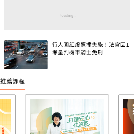
行人闖紅燈遭撞失能！法官因1
考量判機車騎士免刑
推薦課程