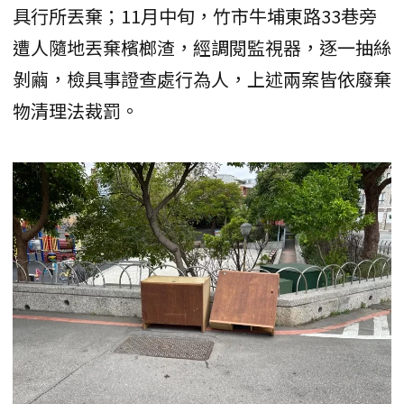
具行所丟棄；11月中旬，竹市牛埔東路33巷旁
遭人隨地丟棄檳榔渣，經調閱監視器，逐一抽絲
剝繭，檢具事證查處行為人，上述兩案皆依廢棄
物清理法裁罰。