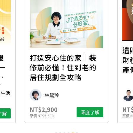
遺
報
打造安心住的家｜裝
財
一
修前必懂！住到老的
產
一
居住規劃全攻略
先
毒生活
林黛羚
NT$2,900
NT$
深度了解
了解
原價
NT$5,600
原價
N