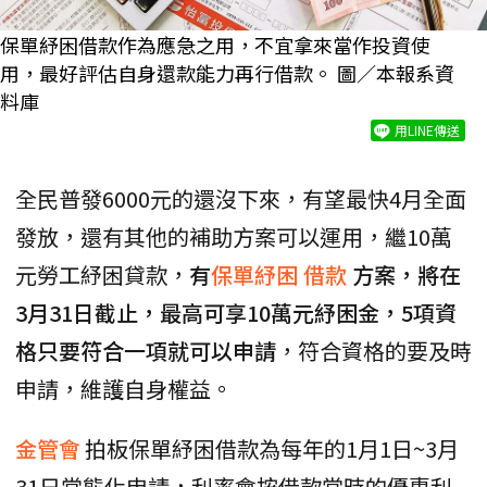
保單紓困借款作為應急之用，不宜拿來當作投資使
用，最好評估自身還款能力再行借款。 圖／本報系資
料庫
用LINE傳送
全民普發6000元的還沒下來，有望最快4月全面
發放，還有其他的補助方案可以運用，繼10萬
元勞工紓困貸款，
有
保單紓困
借款
方案，將在
3月31日截止，最高可享10萬元紓困金，5項資
格只要符合一項就可以申請
，符合資格的要及時
申請，維護自身權益。
金管會
拍板保單紓困借款為每年的1月1日~3月
31日常態化申請，利率會按借款當時的優惠利