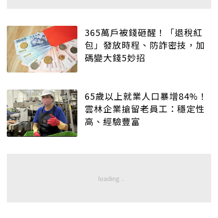
365萬戶被錢砸醒！「退稅紅
包」發放時程、防詐密技，加
碼變大錢5妙招
65歲以上就業人口暴增84%！
雲林企業搶留老員工：穩定性
高、經驗豐富