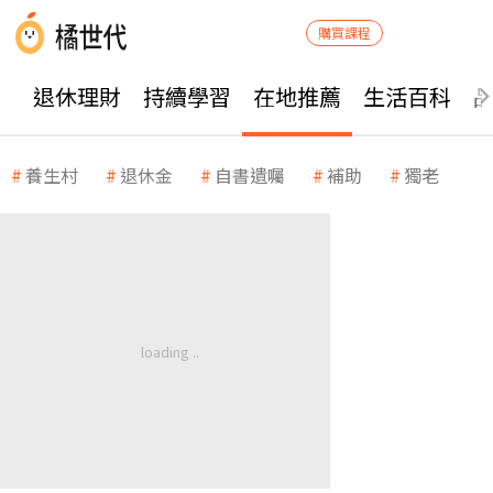
購買課程
退休理財
持續學習
在地推薦
生活百科
養生村
退休金
自書遺囑
補助
獨老