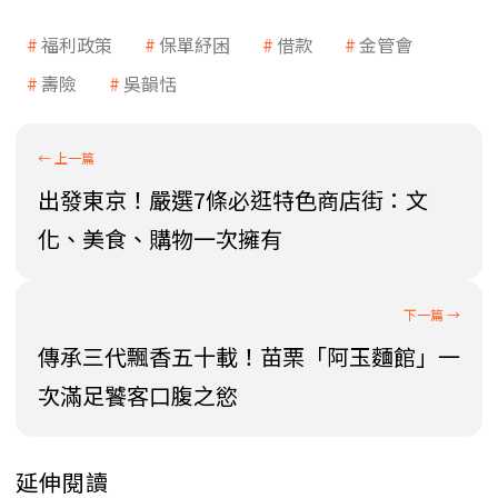
福利政策
保單紓困
借款
金管會
壽險
吳韻恬
出發東京！嚴選7條必逛特色商店街：文
化、美食、購物一次擁有
傳承三代飄香五十載！苗栗「阿玉麵館」一
次滿足饕客口腹之慾
延伸閱讀