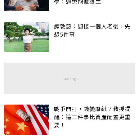
學：避免抱憾終生
譚敦慈：迎接一個人老後，先
想5件事
戰爭開打，錢變廢紙？教授提
醒：這三件事比資產配置更重
要！