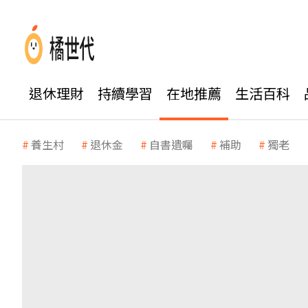
退休理財
持續學習
在地推薦
生活百科
養生村
退休金
自書遺囑
補助
獨老