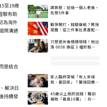
5至19歲
譚敦慈：迎接一個人老後，
先想5件事
經驗有助
認為海外
戰爭開打，錢變廢紙？教授
提醒：這三件事比資產配置
國際溝通
更重要！
只想退休後穩穩領錢！她出
清 0056 換這 3 檔好股：
股價高點照樣買
而是結合
家人臨終突喊「有人來接
我、要回家」？醫授回應方
化、解決日
式快學：避免抱憾終生
45歲以上政府送錢！職訓
後持續發
補助「最高10萬」：在
職、待業都能申請