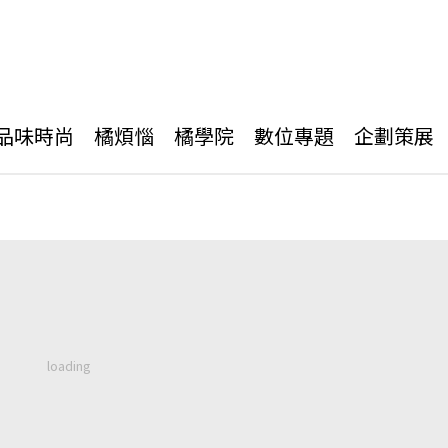
品味時尚
橘煩惱
橘學院
數位專題
企劃策展