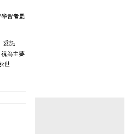
響學習者最
」委託
」視為主要
索世