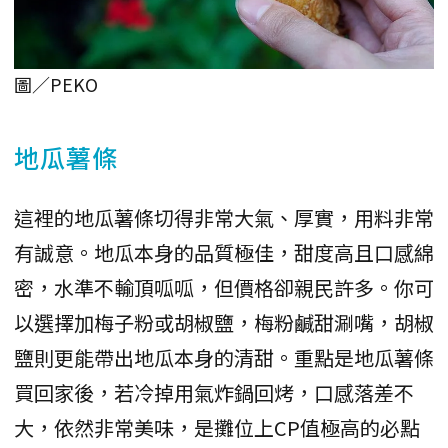
圖／PEKO
地瓜薯條
這裡的地瓜薯條切得非常大氣、厚實，用料非常
有誠意。地瓜本身的品質極佳，甜度高且口感綿
密，水準不輸頂呱呱，但價格卻親民許多。你可
以選擇加梅子粉或胡椒鹽，梅粉鹹甜涮嘴，胡椒
鹽則更能帶出地瓜本身的清甜。重點是地瓜薯條
買回家後，若冷掉用氣炸鍋回烤，口感落差不
大，依然非常美味，是攤位上CP值極高的必點