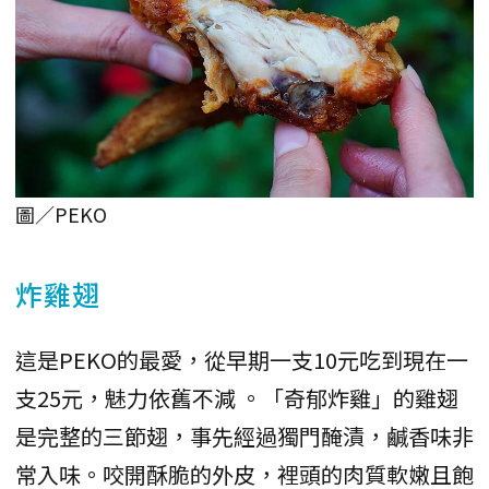
圖／PEKO
炸雞翅
這是PEKO的最愛，從早期一支10元吃到現在一
支25元，魅力依舊不減 。「奇郁炸雞」的雞翅
是完整的三節翅，事先經過獨門醃漬，鹹香味非
常入味。咬開酥脆的外皮，裡頭的肉質軟嫩且飽