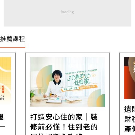
推薦課程
遺
報
打造安心住的家｜裝
財
一
修前必懂！住到老的
產