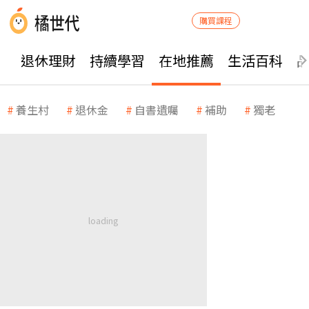
購買課程
退休理財
持續學習
在地推薦
生活百科
養生村
退休金
自書遺囑
補助
獨老