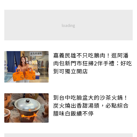
嘉義民雄不只吃鵝肉！逛阿潘
肉包新門市狂掃2伴手禮：好吃
到可獨立開店
到台中吃臉盆大的沙茶火鍋！
炭火燒出香甜湯頭，必點綜合
腊味白飯續不停