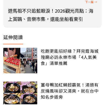
遊馬祖不只追藍眼淚！2026觀光亮點：海
上賞鷗、音樂市集，還能坐船看東引
延伸閱讀
吃飽更能招好緣？拜完霞海城
隍廟必訪永樂市場「4人氣美
食」清單推薦
薑母鴨加紅蟳超霸氣！湯頭有
炭燒風味卻又清爽，就在台中
知名步道旁