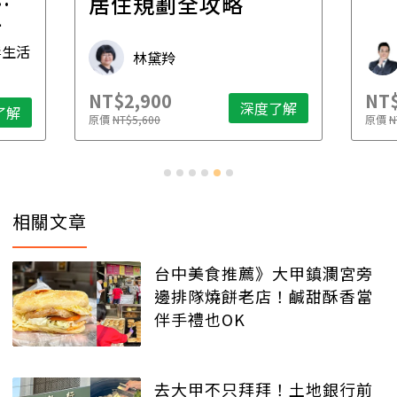
一
居住規劃全攻略
先
毒生活
林黛羚
NT$2,900
NT$
深度了解
了解
原價
NT$5,600
原價
N
相關文章
台中美食推薦》大甲鎮瀾宮旁
邊排隊燒餅老店！鹹甜酥香當
伴手禮也OK
去大甲不只拜拜！土地銀行前