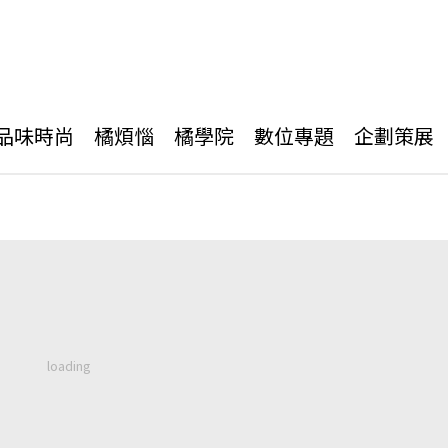
品味時尚
橘煩惱
橘學院
數位專題
企劃策展