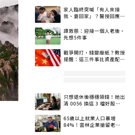
家人臨終突喊「有人來接
我、要回家」？醫授回應方
式快學：避免抱憾終生
譚敦慈：迎接一個人老後，
先想5件事
戰爭開打，錢變廢紙？教授
提醒：這三件事比資產配置
更重要！
只想退休後穩穩領錢！她出
清 0056 換這 3 檔好股：
股價高點照樣買
65歲以上就業人口暴增
84%！雲林企業搶留老員
工：穩定性高、經驗豐富