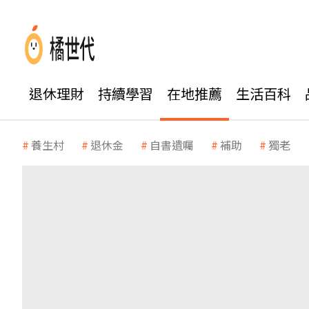
退休理財
持續學習
在地推薦
生活百科
養生村
退休金
自書遺囑
補助
獨老