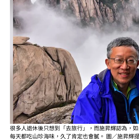
很多人退休後只想到「去旅行」，而施昇輝認為，如
每天都吃山珍海味，久了肯定也會膩。 圖／施昇輝