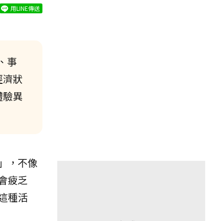
用LINE傳送
、事
經濟狀
體驗異
」，不像
會疲乏
這種活