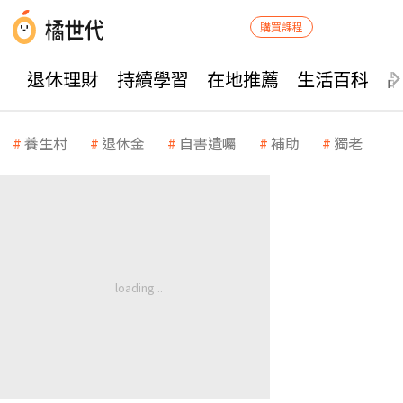
購買課程
退休理財
持續學習
在地推薦
生活百科
養生村
退休金
自書遺囑
補助
獨老