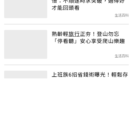
悟：不順遂時求突破，過得好
才能回頭看
生活百科
熟齡輕
旅行
正夯！登山勿忘
「停看聽」安心享受爬山樂趣
生活百科
上班族6招省錢術曝光！輕鬆存
到萬元旅費 出國旅遊說走就走
持續學習
「總有一天要存錢、
旅行
」結
果都沒實現？《重啟人生》教
你實現夢想三秘訣