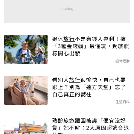
退休
旅行
不是有錢人專利！擁
「3種金錢觀」最懂玩，獨旅照
樣開心出發
退休理財
看別人
旅行
很愉快，自己也要
跟上？別為「遠方天堂」忘了
自己真正的嚮往
生活百科
熟齡旅遊跟團被譏「便宜沒好
貨」她不解：2大原因超適合退