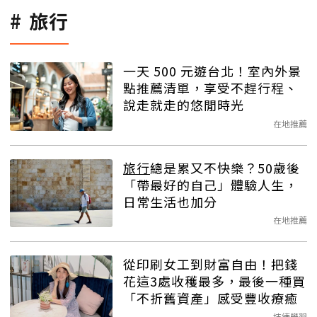
旅行
一天 500 元遊台北！室內外景
點推薦清單，享受不趕行程、
說走就走的悠閒時光
在地推薦
旅行
總是累又不快樂？50歲後
「帶最好的自己」體驗人生，
日常生活也加分
在地推薦
從印刷女工到財富自由！把錢
花這3處收穫最多，最後一種買
「不折舊資產」感受豐收療癒
持續學習