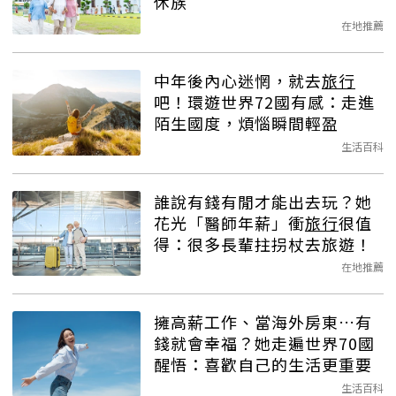
休族
在地推薦
中年後內心迷惘，就去
旅行
吧！環遊世界72國有感：走進
陌生國度，煩惱瞬間輕盈
生活百科
誰說有錢有閒才能出去玩？她
花光「醫師年薪」衝
旅行
很值
得：很多長輩拄拐杖去旅遊！
在地推薦
擁高薪工作、當海外房東…有
錢就會幸福？她走遍世界70國
醒悟：喜歡自己的生活更重要
生活百科