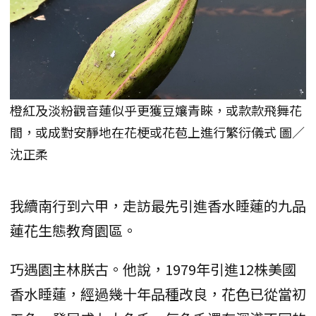
橙紅及淡粉觀音蓮似乎更獲豆孃青睞，或款款飛舞花
間，或成對安靜地在花梗或花苞上進行繁衍儀式 圖／
沈正柔
我續南行到六甲，走訪最先引進香水睡蓮的九品
蓮花生態教育園區。
巧遇園主林朕古。他說，1979年引進12株美國
香水睡蓮，經過幾十年品種改良，花色已從當初