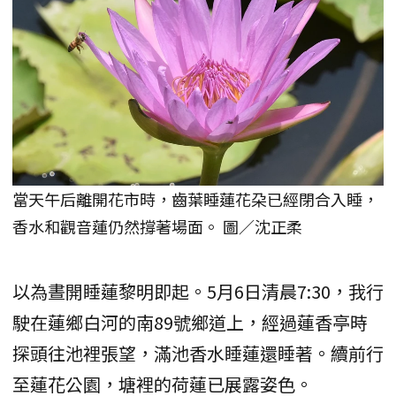
當天午后離開花市時，齒葉睡蓮花朶已經閉合入睡，
香水和觀音蓮仍然撐著場面。 圖／沈正柔
以為晝開睡蓮黎明即起。5月6日清晨7:30，我行
駛在蓮鄉白河的南89號鄉道上，經過蓮香亭時
探頭往池裡張望，滿池香水睡蓮還睡著。續前行
至蓮花公園，塘裡的荷蓮已展露姿色。