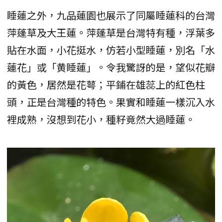
睡蓮之外，九品蓮園也展示了同屬睡蓮科的台灣
萍蓬草及大王蓮。萍蓬草是台灣特有種，浮葉多
貼在水面，小花挺水，仿若小型睡蓮，別名「水
蓮花」或「黄睡蓮」。令我驚訝的是，望似花瓣
的黃色，居然是花萼；平鋪在雄蕊上的紅色柱
頭，正是台灣種的特色。果實和睡蓮一樣沉入水
裡成熟，沒想到花小，種籽竟然大過睡蓮。