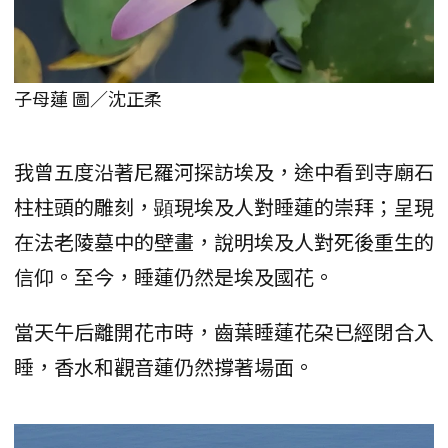
子母蓮 圖／沈正柔
我曾五度沿著尼羅河探訪埃及，途中看到寺廟石
柱柱頭的雕刻，顕現埃及人對睡蓮的崇拜；呈現
在法老陵墓中的壁畫，說明埃及人對死後重生的
信仰。至今，睡蓮仍然是埃及國花。
當天午后離開花市時，齒葉睡蓮花朶已經閉合入
睡，香水和觀音蓮仍然撐著場面。