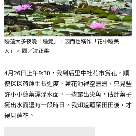
睡蓮大多夜晚「睡覺」，因而也稱作「花中睡美
人」。 圖／沈正柔
4月26日上午9:30，我到后里中社花市賞花，順
便探探荷蓮生長進度。蓮花池裡空盪盪，只見些
許小小蓮葉漂浮水面，一些露出尖角，估計葉子
挺出水面還有一段時日，我知道蓮葉田田後，才
得見蓮花。