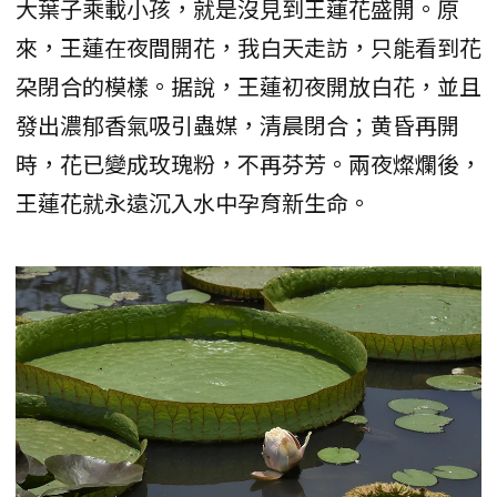
大葉子乘載小孩，就是沒見到王蓮花盛開。原
來，王蓮在夜間開花，我白天走訪，只能看到花
朶閉合的模樣。据說，王蓮初夜開放白花，並且
發出濃郁香氣吸引蟲媒，清晨閉合；黄昏再開
時，花已變成玫瑰粉，不再芬芳。兩夜燦爛後，
王蓮花就永遠沉入水中孕育新生命。