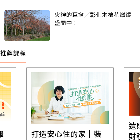
火神的巨傘／彰化木棉花燃燒
盛開中！
推薦課程
遺
報
打造安心住的家｜裝
財