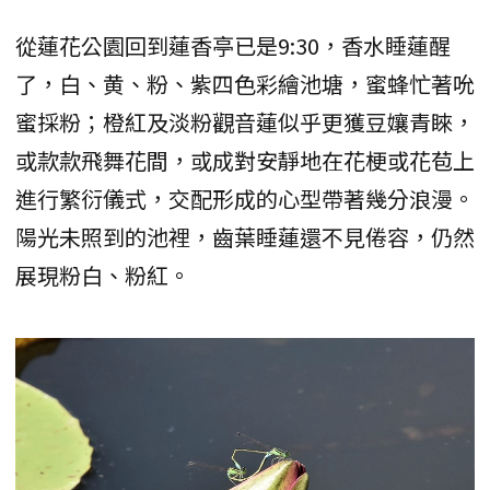
從蓮花公園回到蓮香亭已是9:30，香水睡蓮醒
了，白、黄、粉、紫四色彩繪池塘，蜜蜂忙著吮
蜜採粉；橙紅及淡粉觀音蓮似乎更獲豆孃青睞，
或款款飛舞花間，或成對安靜地在花梗或花苞上
進行繁衍儀式，交配形成的心型帶著幾分浪漫。
陽光未照到的池裡，齒葉睡蓮還不見倦容，仍然
展現粉白、粉紅。