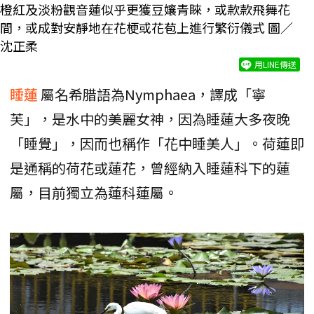
橙紅及淡粉觀音蓮似乎更獲豆孃青睞，或款款飛舞花
間，或成對安靜地在花梗或花苞上進行繁衍儀式 圖／
沈正柔
用LINE傳送
睡蓮
屬名希腊語為Nymphaea，譯成「寧
芙」，是水中的美麗女神，因為睡蓮大多夜晚
「睡覺」，因而也稱作「花中睡美人」。荷蓮即
是通稱的荷花或蓮花，曾經納入睡蓮科下的蓮
屬，目前獨立為蓮科蓮屬。