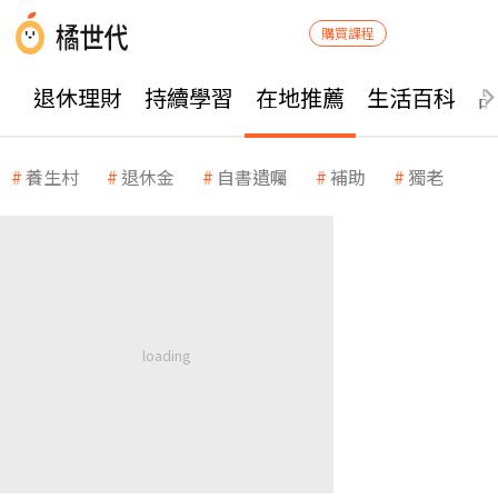
購買課程
退休理財
持續學習
在地推薦
生活百科
養生村
退休金
自書遺囑
補助
獨老