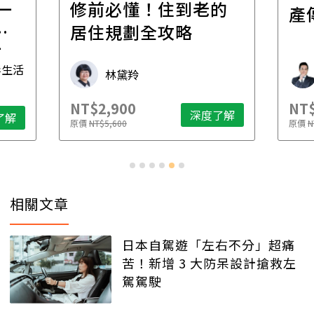
一
修前必懂！住到老的
產
一
居住規劃全攻略
先
毒生活
林黛羚
NT$2,900
NT$
深度了解
了解
原價
NT$5,600
原價
N
相關文章
日本自駕遊「左右不分」超痛
苦！新增 3 大防呆設計搶救左
駕駕駛