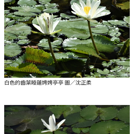
白色的齒葉睡蓮娉娉亭亭 圖／沈正柔