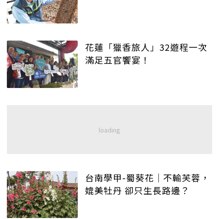
花蓮「獵香旅人」32遊程一次
滿足五官饗宴！
台南學甲-蜀葵花｜不輸芙蓉，
媲美牡丹 卻只生長路邊？