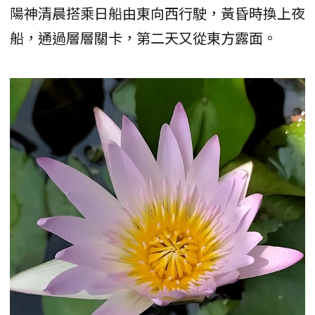
陽神清晨搭乘日船由東向西行駛，黃昏時換上夜
船，通過層層關卡，第二天又從東方露面。