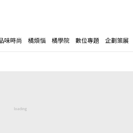
品味時尚
橘煩惱
橘學院
數位專題
企劃策展