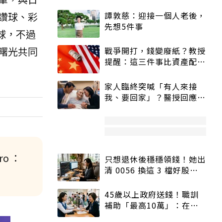
讚球、彩
譚敦慈：迎接一個人老後，
先想5件事
球，不過
曙光共同
戰爭開打，錢變廢紙？教授
提醒：這三件事比資產配置
更重要！
家人臨終突喊「有人來接
我、要回家」？醫授回應方
式快學：避免抱憾終生
o ：
只想退休後穩穩領錢！她出
清 0056 換這 3 檔好股：
股價高點照樣買
45歲以上政府送錢！職訓
補助「最高10萬」：在
職、待業都能申請