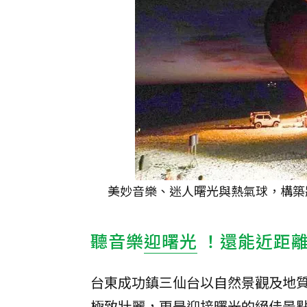
美妙音樂、迷人曙光與熱氣球，構築
聽音樂
迎曙光
！還能近距
台東成功鎮三仙台以自然景觀及地
極致壯麗，更是迎接曙光的絕佳景