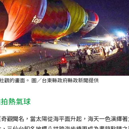
壯觀的畫面。 圖／台東縣政府縣政新聞提供
離拍熱氣球
質奇觀聞名，當太陽從海平面升起，海天一色演繹著
點，三仙台知名地標八拱跨海步橋更成為畫龍點睛之