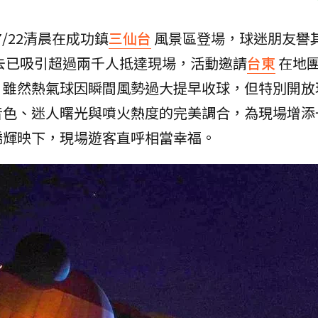
/22清晨在成功鎮
三仙台
風景區登場，球迷朋友譽
去已吸引超過兩千人抵達現場，活動邀請
台東
在地
，雖然熱氣球因瞬間風勢過大提早收球，但特別開放
音色、迷人曙光與噴火熱度的完美調合，為現場增添
橋輝映下，現場遊客直呼相當幸福。