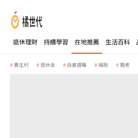
退休理財
持續學習
在地推薦
生活百科
養生村
退休金
自書遺囑
補助
獨老