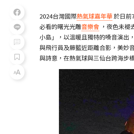
2024台灣國際
熱氣球嘉年華
於日前7
必看的曙光光雕
音樂會
，夜色未褪
小島」，以溫暖且獨特的嗓音演出
與飛行員及籐籃近距離合影，美妙
與詩意，在熱氣球與三仙台跨海步