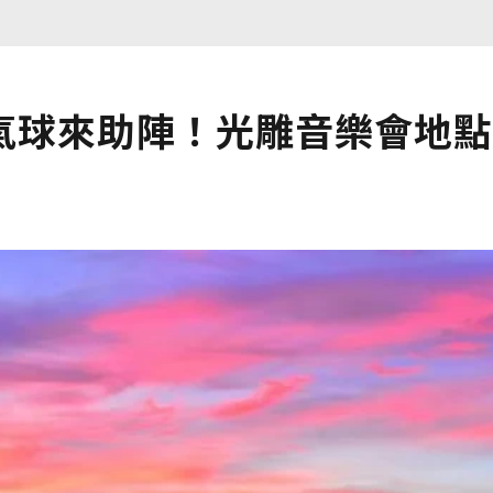
氣球來助陣！光雕音樂會地點