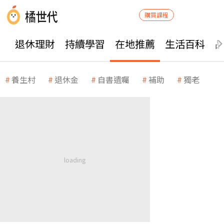
購買課程
退休理財
持續學習
在地推薦
生活百科
養生村
退休金
自書遺囑
補助
獨老