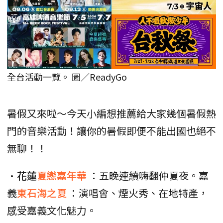
全台活動一覽。 圖／ReadyGo
暑假又來啦～今天小編想推薦給大家幾個暑假熱
門的音樂活動！讓你的暑假即便不能出國也絕不
無聊！！
•
花蓮
夏戀嘉年華
：五晚連續嗨翻仲夏夜。嘉
義
東石海之夏
：演唱會、煙火秀、在地特產，
感受嘉義文化魅力。