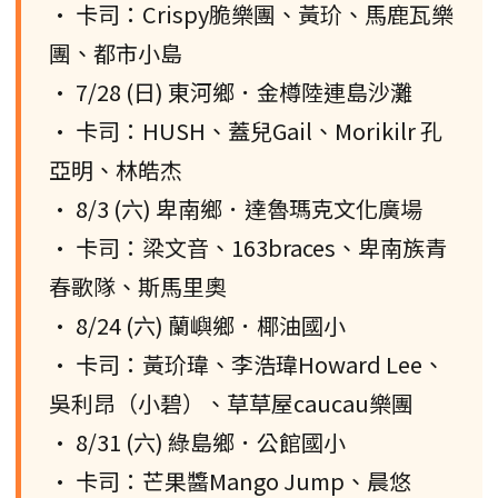
• 卡司：Crispy脆樂團、黃玠、馬鹿瓦樂
團、都市小島
• 7/28 (日) 東河鄉．金樽陸連島沙灘
• 卡司：HUSH、蓋兒Gail、Morikilr 孔
亞明、林皓杰
• 8/3 (六) 卑南鄉．達魯瑪克文化廣場
• 卡司：梁文音、163braces、卑南族青
春歌隊、斯馬里奧
• 8/24 (六) 蘭嶼鄉．椰油國小
• 卡司：黃玠瑋、李浩瑋Howard Lee、
吳利昂（小碧）、草草屋caucau樂團
• 8/31 (六) 綠島鄉．公館國小
• 卡司：芒果醬Mango Jump、晨悠