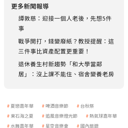
更多新聞報導
譚敦慈：迎接一個人老後，先想5件
事
戰爭開打，錢變廢紙？教授提醒：這
三件事比資產配置更重要！
退休養生村新趨勢「和大學當鄰
居」：沒上課不能住、宿舍變養老房
夏戀嘉年華
啤酒音樂節
台秋祭
東石海之夏
追風音樂燈光節
熱氣球嘉年華
水舞嘉年華
星空音樂會
國內旅遊