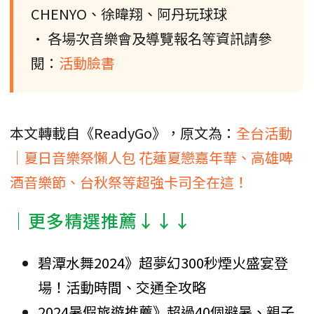
CHENYO、徐暐翔、阿丹玩球球
• 各場次音樂會及導覽報名等資訊請參
閱：
活動臉書
本文轉載自《ReadyGo》，原文為：
全台活動
｜夏日音樂祭懶人包 花蓮夏戀嘉年華、高雄啤
酒音樂節、台秋祭等超強卡司全在這！
│更多精選推薦↓↓↓
碧潭水舞2024》超夢幻300秒煙火盛宴登
場！活動時間、交通全攻略
2024暑假旅遊推薦》超過40個避暑、親子