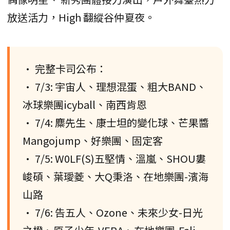
放送活力，High 翻縱谷仲夏夜。
• 完整卡司公布：
• 7/3: 宇宙人、理想混蛋、粗大BAND、
冰球樂團icyball、南西肯恩
• 7/4: 麋先生、康士坦的變化球、芒果醬
Mangojump、好樂團、固定客
• 7/5: W0LF(S)五堅情、溫嵐、SHOU婁
峻碩、葉璦菱、大Q秉洛、在地樂團-濱海
山路
• 7/6: 告五人、Ozone、未來少女-日光